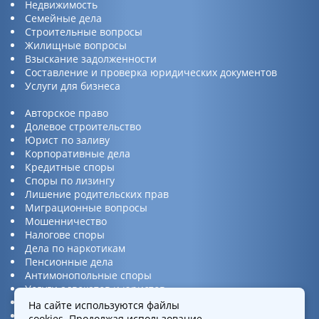
Недвижимость
Семейные дела
Строительные вопросы
Жилищные вопросы
Взыскание задолженности
Составление и проверка юридических документов
Услуги для бизнеса
Авторское право
Долевое строительство
Юрист по заливу
Корпоративные дела
Кредитные споры
Споры по лизингу
Лишение родительских прав
Миграционные вопросы
Мошенничество
Налогове споры
Дела по наркотикам
Пенсионные дела
Антимонопольные споры
Услуги адвокатов и юристов
Юридическая консультация
На сайте используются файлы
Споры по ДТП
cookies
. Продолжая использование