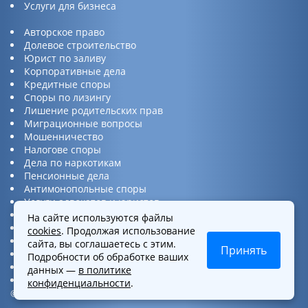
Услуги для бизнеса
Авторское право
Долевое строительство
Юрист по заливу
Корпоративные дела
Кредитные споры
Споры по лизингу
Лишение родительских прав
Миграционные вопросы
Мошенничество
Налогове споры
Дела по наркотикам
Пенсионные дела
Антимонопольные споры
Услуги адвокатов и юристов
Юридическая консультация
На сайте используются файлы
Споры по ДТП
cookies
. Продолжая использование
Защита прав потребителей
сайта, вы соглашаетесь с этим.
Принять
Услуги по бизнес вопросам
Подробности об обработке ваших
Интеллектуальная собственность
данных —
в политике
Представительство в суде
конфиденциальности
.
©2016-2026