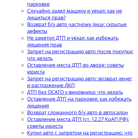
парковке
Случайно задел машину и уехал: как не
лишиться прав?
Возврат б/у авто частному лицу: скрытые
дефекты
Не заметил ДТП и уехал: как избежать
лишения прав
Запрет на регистрацию авто после покупки:
что делать
Оставление места ДТП во дворе: советы
юриста
Запрет на регистрацию авто: возврат денег
и расторжение ДКП
ДТП без ОСАГО у виновника: что делать
Оставление ДТП на парковке: как избежать
лишения
Возврат сломанного б/у авто в автосалон
Оставление места ДТП (ст. 12.27 КоАП РФ):
советы юриста
Купил авто с запретом на регистрацию: что