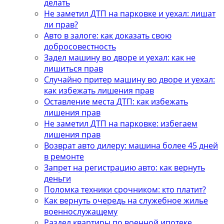
делать
Не заметил ДТП на парковке и уехал: лишат
ли прав?
Авто в залоге: как доказать свою
добросовестность
Задел машину во дворе и уехал: как не
лишиться прав
Случайно притер машину во дворе и уехал:
как избежать лишения прав
Оставление места ДТП: как избежать
лишения прав
Не заметил ДТП на парковке: избегаем
лишения прав
Возврат авто дилеру: машина более 45 дней
в ремонте
Запрет на регистрацию авто: как вернуть
деньги
Поломка техники срочником: кто платит?
Как вернуть очередь на служебное жилье
военнослужащему
Раздел квартиры по военной ипотеке