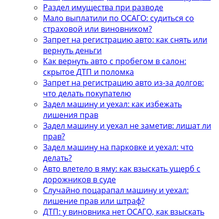
Раздел имущества при разводе
Мало выплатили по ОСАГО: судиться со
страховой или виновником?
Запрет на регистрацию авто: как снять или
вернуть деньги
Как вернуть авто с пробегом в салон:
скрытое ДТП и поломка
Запрет на регистрацию авто из-за долгов:
что делать покупателю
Задел машину и уехал: как избежать
лишения прав
Задел машину и уехал не заметив: лишат ли
прав?
Задел машину на парковке и уехал: что
делать?
Авто влетело в яму: как взыскать ущерб с
дорожников в суде
Случайно поцарапал машину и уехал:
лишение прав или штраф?
ДТП: у виновника нет ОСАГО, как взыскать