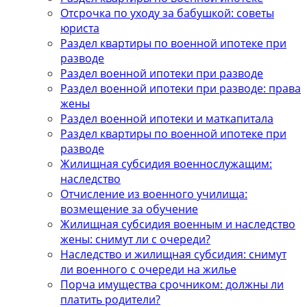
Отсрочка по уходу за бабушкой: советы
юриста
Раздел квартиры по военной ипотеке при
разводе
Раздел военной ипотеки при разводе
Раздел военной ипотеки при разводе: права
жены
Раздел военной ипотеки и маткапитала
Раздел квартиры по военной ипотеке при
разводе
Жилищная субсидия военнослужащим:
наследство
Отчисление из военного училища:
возмещение за обучение
Жилищная субсидия военным и наследство
жены: снимут ли с очереди?
Наследство и жилищная субсидия: снимут
ли военного с очереди на жилье
Порча имущества срочником: должны ли
платить родители?