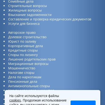
Семейные дела
Строительные вопросы
Жилищные вопросы
Взыскание задолженности
Составление и проверка юридических документов
Услуги для бизнеса
Авторское право
Долевое строительство
Юрист по заливу
Корпоративные дела
Кредитные споры
Споры по лизингу
Лишение родительских прав
Миграционные вопросы
Мошенничество
Налогове споры
Дела по наркотикам
Пенсионные дела
Антимонопольные споры
Услуги адвокатов и юристов
Юридическая консультация
На сайте используются файлы
Споры по ДТП
cookies
. Продолжая использование
Защита прав потребителей
сайта, вы соглашаетесь с этим.