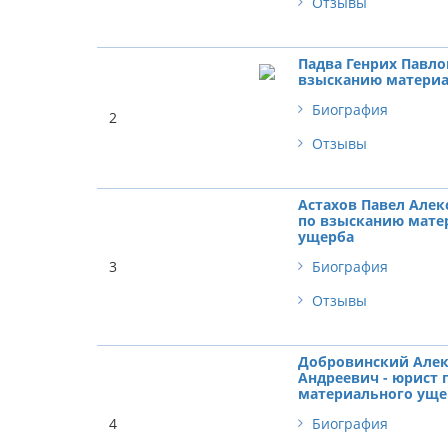
Отзывы
Падва Генрих Павло
взысканию материа
Биография
2
Отзывы
Астахов Павел Алек
по взысканию мате
ущерба
3
Биография
Отзывы
Добровинский Алек
Андреевич - юрист 
материального уще
4
Биография