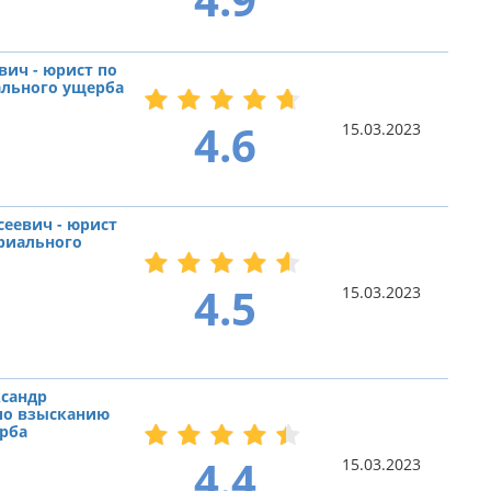
вич - юрист по
льного ущерба
4.6
15.03.2023
сеевич - юрист
риального
4.5
15.03.2023
сандр
по взысканию
рба
4.4
15.03.2023