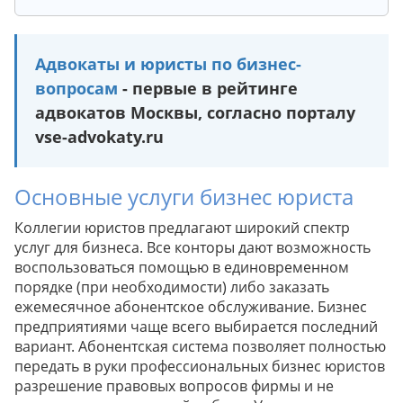
которые можно предусмотреть в
соглашении.
Закон
Адвокаты и юристы по бизнес-
Федеральный закон "О защите прав
вопросам
- первые в рейтинге
Закон
потребителей" регулирует права и
адвокатов Москвы, согласно порталу
Статья 81 Трудового кодекса РФ описывает
обязанности сторон в потребительских
основания для расторжения трудового
vse-advokaty.ru
отношениях.
договора по инициативе работодателя.
Закон "О коммерческой тайне" защищает
Статья 140 Трудового кодекса РФ
право компании на конфиденциальность
Основные услуги бизнес юриста
регулирует порядок выплаты всех сумм,
деловой информации.
причитающихся работнику в день его
Коллегии юристов предлагают широкий спектр
Закон "О персональных данных"
увольнения.
услуг для бизнеса. Все конторы дают возможность
ограничивает сбор и обработку личной
Закон
Статья 71 Трудового кодекса РФ описывает
воспользоваться помощью в единовременном
информации.
порядок расторжения трудового договора
порядке (при необходимости) либо заказать
Закон о защите конкуренции регулирует
Закон
с сотрудником на испытательном сроке.
ежемесячное абонентское обслуживание. Бизнес
порядок поведения компаний на рынке и
Разъяснение
Кодекс административного
предприятиями чаще всего выбирается последний
не допускает недобросовестную
судопроизводства РФ регулирует порядок
вариант. Абонентская система позволяет полностью
конкуренцию.
Разъяснение
рассмотрения споров с государственными
передать в руки профессиональных бизнес юристов
Гражданский кодекс РФ содержит нормы о
Рекомендация
органами.
разрешение правовых вопросов фирмы и не
защите интеллектуальной собственности.