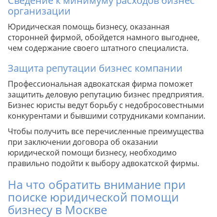
Сведение к минимуму расходов бизнес
Рекомендация от юриста
организации
Юридическая помощь бизнесу, оказанная
Рекомендация от юриста
сторонней фирмой, обойдется намного выгоднее,
Рекомендация от юриста
чем содержание своего штатного специалиста.
Рекомендация от юриста
Защита репутации бизнес компании
Рекомендация от юриста
Профессиональная адвокатская фирма поможет
защитить деловую репутацию бизнес предприятия.
Рекомендация от юриста
Бизнес юристы ведут борьбу с недобросовестными
конкурентами и бывшими сотрудниками компании.
Рекомендация от юриста
Чтобы получить все перечисленные преимущества
при заключении договора об оказании
юридической помощи бизнесу, необходимо
Рекомендация от юриста
правильно подойти к выбору адвокатской фирмы.
На что обратить внимание при
поиске юридической помощи
Рекомендация от юриста
бизнесу в Москве