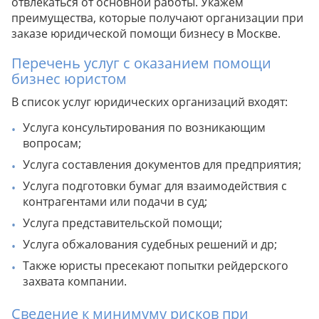
отвлекаться от основной работы. Укажем
Налоговый кодекс РФ устанавливает
Закон "О защите бизнеса" регулирует
преимущества, которые получают организации при
основания и процедуры налоговых
Рекомендация
некоторые аспекты защиты деловой
заказе юридической помощи бизнесу в Москве.
Рекомендация
проверок и претензий.
репутации организаций.
Федеральный закон "О защите прав
Перечень услуг с оказанием помощи
юридических лиц при проведении
бизнес юристом
Разъяснение
государственного контроля" обеспечивает
Рекомендация
В список услуг юридических организаций входят:
Рекомендация
защиту организаций в процессе проверок.
Услуга консультирования по возникающим
Разъяснение
вопросам;
Рекомендация
Рекомендация
Услуга составления документов для предприятия;
Совет от эксперта
Услуга подготовки бумаг для взаимодействия с
контрагентами или подачи в суд;
Рекомендация
Рекомендация
Услуга представительской помощи;
Услуга обжалования судебных решений и др;
Также юристы пресекают попытки рейдерского
Совет от эксперта
Рекомендация
захвата компании.
Рекомендация
Совет от эксперта
Сведение к минимуму рисков при