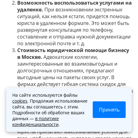
Возможность воспользоваться услугами на
удаленке.
При возникновении экстренных
ситуаций, как нельзя кстати, придется помощь
юриста в удаленном формате. Это может быть
развернутая консультация по телефону,
составление и отправка нужной документации
по электронной почте и т. д.
Стоимость
юридической помощи бизнесу
в Москве
.
Адвокатские коллегии,
заинтересованные во взаимовыгодных и
долгосрочных отношениях, предлагают
выгодные цены на пакеты своих услуг. В
фирмах действует гибкая система скидок для
участников абонентской системы и постоянных
На сайте используются файлы
клиентов.
cookies
. Продолжая использование
Нацеленность на успешный
сайта, вы соглашаетесь с этим.
Принять
результат.
Действительно авторитетные и
Подробности об обработке ваших
сильные адвокатские конторы не опасаются
данных —
в политике
конфиденциальности
.
браться за разрешение сложных дел. Бизнес
юристы прилагают максимальные усилия для