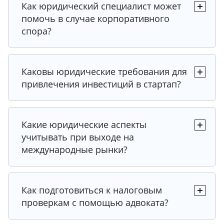
Как юридический специалист может
помочь в случае корпоративного
спора?
Совет 1
Каковы юридические требования для
Совет 1
привлечения инвестиций в стартап?
Совет 2
Какие юридические аспекты
Экспертный совет
Совет 1
учитывать при выходе на
Совет 2
Выбирайте юридическую фирму с учетом
международные рынки?
Совет 3
масштабов и потребностей вашего
бизнеса. Крупные компании зачастую
предлагают более широкий спектр услуг,
Совет 2
Экспертный совет
Совет 3
тогда как небольшие фирмы могут
Как подготовиться к налоговым
Проводите комплексную юридическую
предложить более индивидуальный
Рекомендация 1
проверкам с помощью адвоката?
Экспертный совет
Совет 1
проверку (due diligence) перед любой
подход.
Рассмотрите возможность регистрации
процедурой слияния или поглощения,
Попросите фирму предоставить примеры