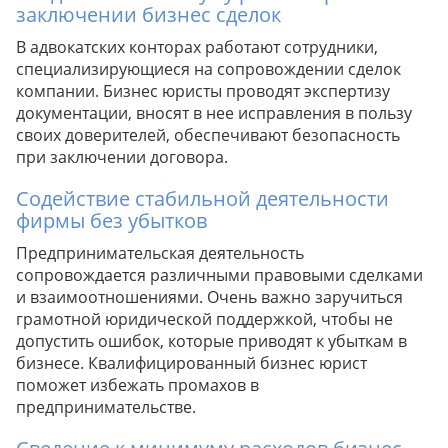
заключении бизнес сделок
Рекомендация
В адвокатских конторах работают сотрудники,
специализирующиеся на сопровождении сделок
Совет от эксперта
компании. Бизнес юристы проводят экспертизу
Совет от эксперта
документации, вносят в нее исправления в пользу
Совет от эксперта
своих доверителей, обеспечивают безопасность
Совет от эксперта
при заключении договора.
Содействие стабильной деятельности
фирмы без убытков
Совет от эксперта
Совет от эксперта
Предпринимательская деятельность
Рекомендация от юриста
сопровождается различными правовыми сделками
Совет от эксперта
и взаимоотношениями. Очень важно заручиться
грамотной юридической поддержкой, чтобы не
Рекомендация от юриста
допустить ошибок, которые приводят к убыткам в
бизнесе. Квалифицированный бизнес юрист
Совет от эксперта
поможет избежать промахов в
Рекомендация от юриста
предпринимательстве.
Совет от эксперта