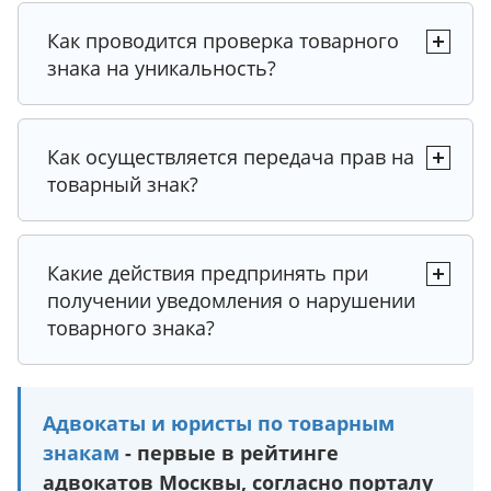
Рекомендация от юриста
Рекомендация от юриста
Рекомендация 1
Экспертный совет 3
Как проводится проверка товарного
Экспертный совет 2
Рекомендация
знака на уникальность?
Экспертный совет 3
Закон
Рекомендация юриста 1
Рекомендация 2
Как осуществляется передача прав на
Экспертный совет 3
Рекомендация от юриста
Разъяснение
Рекомендация юриста 1
товарный знак?
Закон
Рекомендация
Рекомендация юриста 2
Закон
Рекомендация 3
Рекомендация юриста 1
Какие действия предпринять при
Рекомендация юриста 2
получении уведомления о нарушении
Рекомендация корректности заполнения
Рекомендация
товарного знака?
Рекомендация юриста 2
Рекомендация
Разъяснение
Рекомендация юриста 3
Рекомендация юриста 3
Адвокаты и юристы по товарным
Разъяснение
знакам
Рекомендация юриста 3
- первые в рейтинге
Разъяснение
адвокатов Москвы, согласно порталу