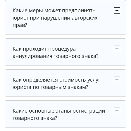
Какие меры может предпринять
юрист при нарушении авторских
прав?
Совет от эксперта
Совет от эксперта
Как проходит процедура
аннулирования товарного знака?
Совет от эксперта
Совет от эксперта
Совет от эксперта
Как определяется стоимость услуг
юриста по товарным знакам?
Совет от эксперта
Совет от эксперта
Совет от эксперта
Какие основные этапы регистрации
товарного знака?
Совет от эксперта
Рекомендация от юриста