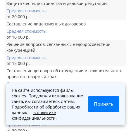
бренда, чтобы избежать аналогичных
Защита чести, достоинства и деловой репутации
ситуаций в будущем.
от 20 000 р.
Проследите за тем, чтобы все ваши
Составление лицензионных договоров
маркетинговые материалы, включая
товарные знаки и логотипы, были заранее
проверены на наличие возможных
от 10 000 р.
нарушений.
Решение вопросов, связанных с недобросовестной
конкуренцией
от 15 000 р.
Составление договора об отчуждении исключительного
права на товарный знак
от 10 000 р.
На сайте используются файлы
cookies
. Продолжая использование
Проверка товарного знака на совпадение
сайта, вы соглашаетесь с этим.
Принять
Подробности об обработке ваших
от 10 000 р.
данных —
в политике
Патентные услуги
конфиденциальности
.
от 30 000 р.