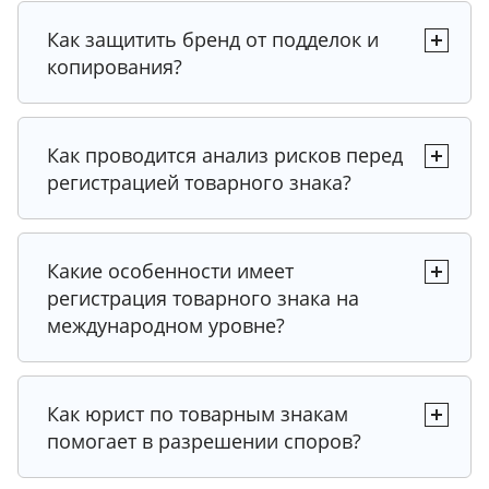
Как защитить бренд от подделок и
Совет от эксперта
копирования?
Рекомендация от юриста
Рекомендация от юриста
Совет от эксперта
Как проводится анализ рисков перед
регистрацией товарного знака?
Совет 1
Рекомендация от юриста
Совет от эксперта
Рекомендация от юриста
Рекомендация от юриста
Какие особенности имеет
Совет 2
регистрация товарного знака на
Экспертный совет 1
международном уровне?
Рекомендация от юриста
Рекомендация от юриста
Рекомендация от юриста
Экспертный совет 1
Совет 3
Как юрист по товарным знакам
Закон
Экспертный совет 2
помогает в разрешении споров?
Экспертный совет 1
Экспертный совет 2