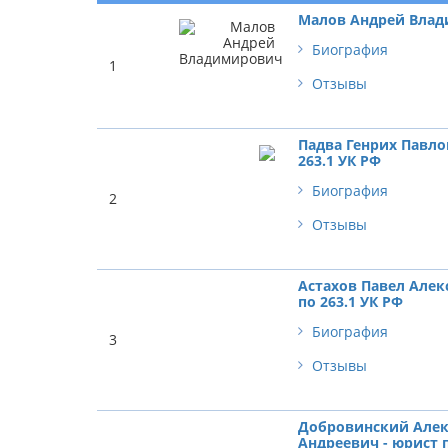
Малов Андрей Вла
Биография
1
Отзывы
Падва Генрих Павло
263.1 УК РФ
Биография
2
Отзывы
Астахов Павел Алек
по 263.1 УК РФ
Биография
3
Отзывы
Добровинский Алек
Андреевич - юрист п