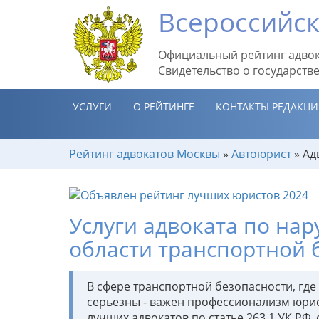
Всероссийск
Официальный рейтинг адвок
Свидетельство о государств
УСЛУГИ
О РЕЙТИНГЕ
КОНТАКТЫ РЕДАКЦ
Рейтинг адвокатов Москвы
»
Автоюрист
»
Ад
Услуги адвоката по на
области транспортной 
В сфере транспортной безопасности, где
серьезны - важен профессионализм юрис
лучших адвокатов по статье 263.1 УК РФ