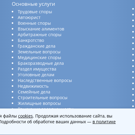
Основные услуги
Трудовые споры
Автоюрист
Военные споры
Взыскание алиментов
Арбитражные споры
Банкротство
Гражданские дела
Земельные вопросы
Медицинские споры
Бракоразводные дела
Раздел имущества
Уголовные делам
Наследственные вопросы
Недвижимость
Семейные дела
Строительные вопросы
Жилищные вопросы
Взыскание задолженности
Составление и проверка юридических
ся файлы
cookies
. Продолжая использование сайта, вы
документов
 Подробности об обработке ваших данных —
в политике
Услуги для бизнеса