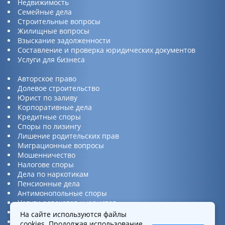
Недвижимость
Семейные дела
Строительные вопросы
Жилищные вопросы
Взыскание задолженности
Составление и проверка юридических документов
Услуги для бизнеса
Авторское право
Долевое строительство
Юрист по заливу
Корпоративные дела
Кредитные споры
Споры по лизингу
Лишение родительских прав
Миграционные вопросы
Мошенничество
Налогове споры
Дела по наркотикам
Пенсионные дела
Антимонопольные споры
Услуги адвокатов и юристов
Юридическая консультация
На сайте используются файлы
Споры по ДТП
cookies
. Продолжая использование