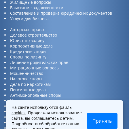
Жилищные вопросы
Взыскание задолженности
Составление и проверка юридических документов
Услуги для бизнеса
Авторское право
Долевое строительство
Юрист по заливу
Корпоративные дела
Кредитные споры
Споры по лизингу
Лишение родительских прав
Миграционные вопросы
Мошенничество
Налогове споры
Дела по наркотикам
Пенсионные дела
Антимонопольные споры
Услуги адвокатов и юристов
Юридическая консультация
На сайте используются файлы
Споры по ДТП
cookies
. Продолжая использование
Защита прав потребителей
сайта, вы соглашаетесь с этим.
Принять
Услуги по бизнес вопросам
Подробности об обработке ваших
Интеллектуальная собственность