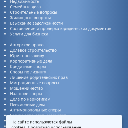
Недвижимость
Семейные дела
Строительные вопросы
Жилищные вопросы
Взыскание задолженности
Составление и проверка юридических документов
Услуги для бизнеса
Авторское право
Долевое строительство
Юрист по заливу
Корпоративные дела
Кредитные споры
Споры по лизингу
Лишение родительских прав
Миграционные вопросы
Мошенничество
Налогове споры
Дела по наркотикам
Пенсионные дела
Антимонопольные споры
Услуги адвокатов и юристов
Юридическая консультация
На сайте используются файлы
Споры по ДТП
cookies
. Продолжая использование