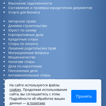
Взыскание задолженности
Составление и проверка юридических документов
Услуги для бизнеса
Авторское право
Долевое строительство
Юрист по заливу
Корпоративные дела
Кредитные споры
Споры по лизингу
Лишение родительских прав
Миграционные вопросы
Мошенничество
Налогове споры
Дела по наркотикам
Пенсионные дела
Антимонопольные споры
Услуги адвокатов и юристов
Юридическая консультация
На сайте используются файлы
Споры по ДТП
cookies
. Продолжая использование
Защита прав потребителей
сайта, вы соглашаетесь с этим.
Принять
Услуги по бизнес вопросам
Подробности об обработке ваших
Интеллектуальная собственность
данных —
в политике