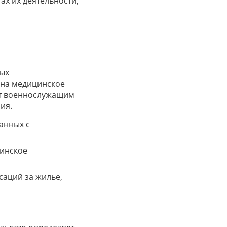
х их деятельности,
ых
 на медицинское
ет военнослужащим
ия.
анных с
цинское
аций за жилье,