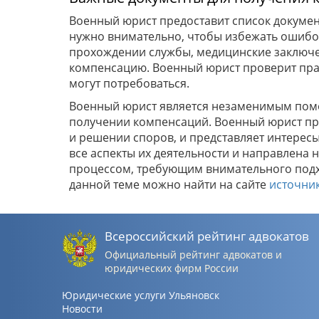
Военный юрист предоставит список докумен
нужно внимательно, чтобы избежать ошибок
прохождении службы, медицинские заключе
компенсацию. Военный юрист проверит пра
могут потребоваться.
Военный юрист является незаменимым пом
получении компенсаций. Военный юрист пре
и решении споров, и представляет интере
все аспекты их деятельности и направлена
процессом, требующим внимательного под
данной теме можно найти на сайте
источни
Всероссийский рейтинг адвокатов
Официальный рейтинг адвокатов и
юридических фирм России
Юридические услуги Ульяновск
Новости