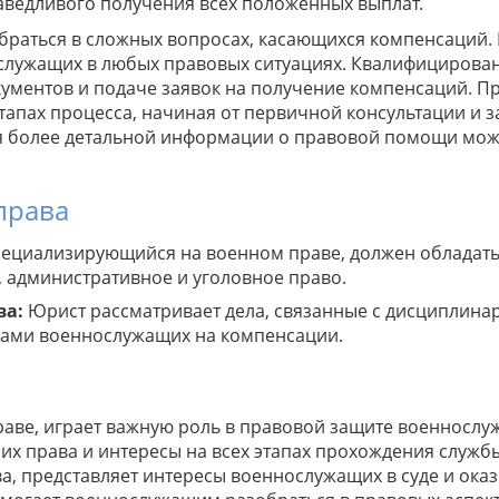
аведливого получения всех положенных выплат.
раться в сложных вопросах, касающихся компенсаций.
ослужащих в любых правовых ситуациях. Квалифицирова
кументов и подаче заявок на получение компенсаций. 
тапах процесса, начиная от первичной консультации и 
я более детальной информации о правовой помощи мож
права
пециализирующийся на военном праве, должен обладать
, административное и уголовное право.
ва:
Юрист рассматривает дела, связанные с дисциплин
вами военнослужащих на компенсации.
аве, играет важную роль в правовой защите военнослу
х права и интересы на всех этапах прохождения служб
ва, представляет интересы военнослужащих в суде и ока