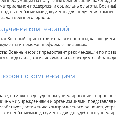
военнослужащих на получение компенсаций. Законодате
материальной поддержки и социальные льготы. Военны
и подать необходимые документы для получения компен
 задач военного юриста.
олучения компенсаций
та:
Военный юрист ответит на все вопросы, касающиеся
окументы и поможет в оформлении заявок.
ста:
Военный юрист предоставит рекомендации по пра
акже подскажет, какие документы необходимо собрать д
споров по компенсациям
аве, поможет в досудебном урегулировании споров по
личными учреждениями и организациями, представляя и
особствует достижению компромиссного решения, устр
ь все необходимые документы для досудебного урегулир