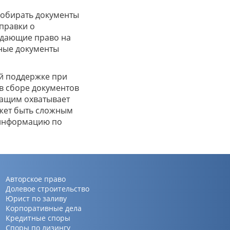
Собирать документы
правки о
ждающие право на
ные документы
й поддержке при
в сборе документов
жащим охватывает
ожет быть сложным
 информацию по
Авторское право
Долевое строительство
Юрист по заливу
Корпоративные дела
Кредитные споры
Споры по лизингу