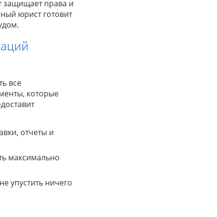
т защищает права и
нный юрист готовит
удом.
саций
ть все
менты, которые
едоставит
авки, отчеты и
ать максимально
не упустить ничего