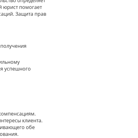
льство определяет
й юрист помогает
саций. Защита прав
 получения
вильному
ля успешного
 компенсациям.
нтересы клиента.
аивающего обе
ования.