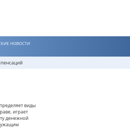
КИЕ НОВОСТИ
мпенсаций
пределяет виды
аве, играет
ату денежной
служащим