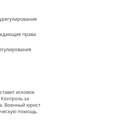
 урегулирования
рждающие права
регулирования
ставит исковое
 Контроль за
а. Военный юрист
ическую помощь.