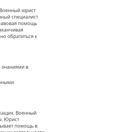
 Военный юрист
нный специалист
Правовая помощь
заканчивая
но обратиться к
 знаниями в
арными
жащих. Военный
ы. Юрист
зывает помощь в