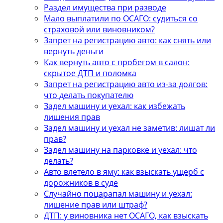
Раздел имущества при разводе
Мало выплатили по ОСАГО: судиться со
страховой или виновником?
Запрет на регистрацию авто: как снять или
вернуть деньги
Как вернуть авто с пробегом в салон:
скрытое ДТП и поломка
Запрет на регистрацию авто из-за долгов:
что делать покупателю
Задел машину и уехал: как избежать
лишения прав
Задел машину и уехал не заметив: лишат ли
прав?
Задел машину на парковке и уехал: что
делать?
Авто влетело в яму: как взыскать ущерб с
дорожников в суде
Случайно поцарапал машину и уехал:
лишение прав или штраф?
ДТП: у виновника нет ОСАГО, как взыскать