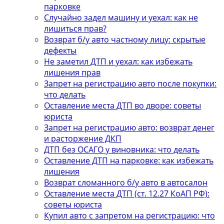
парковке
Случайно задел машину и уехал: как не
лишиться прав?
Возврат б/у авто частному лицу: скрытые
дефекты
Не заметил ДТП и уехал: как избежать
лишения прав
Запрет на регистрацию авто после покупки:
что делать
Оставление места ДТП во дворе: советы
юриста
Запрет на регистрацию авто: возврат денег
и расторжение ДКП
ДТП без ОСАГО у виновника: что делать
Оставление ДТП на парковке: как избежать
лишения
Возврат сломанного б/у авто в автосалон
Оставление места ДТП (ст. 12.27 КоАП РФ):
советы юриста
Купил авто с запретом на регистрацию: что