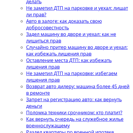
делать
Не заметил ДТП на парковке и уехал: лишат
ли прав?
Авто в залоге: как доказать свою
добросовестность
Задел машину во дворе и уехал: как не
лишиться прав
Случайно притер машину во дворе и уехал:
как избежать лишения прав
Оставление места ДТП: как избежать
лишения прав
Не заметил ДТП на парковке: избегаем
лишения прав
Возврат авто дилеру: машина более 45 дней
в ремонте
Запрет на регистрацию авто: как вернуть
деньги
Поломка техники срочником: кто платит?
Как вернуть очередь на служебное жилье
военнослужащему
Раздел квартиры по военной ипотеке