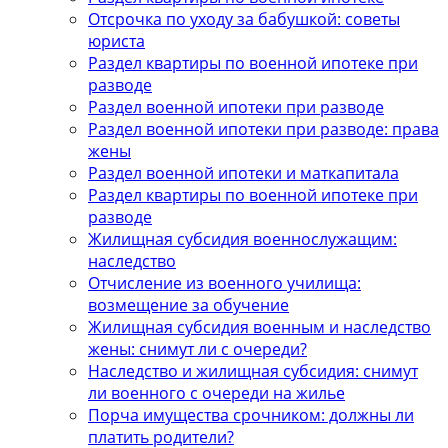
Отсрочка по уходу за бабушкой: советы
юриста
Раздел квартиры по военной ипотеке при
разводе
Раздел военной ипотеки при разводе
Раздел военной ипотеки при разводе: права
жены
Раздел военной ипотеки и маткапитала
Раздел квартиры по военной ипотеке при
разводе
Жилищная субсидия военнослужащим:
наследство
Отчисление из военного училища:
возмещение за обучение
Жилищная субсидия военным и наследство
жены: снимут ли с очереди?
Наследство и жилищная субсидия: снимут
ли военного с очереди на жилье
Порча имущества срочником: должны ли
платить родители?