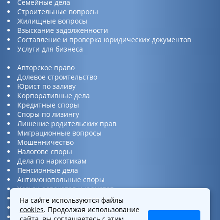
Семейные дела
Строительные вопросы
Жилищные вопросы
Взыскание задолженности
Составление и проверка юридических документов
Услуги для бизнеса
Авторское право
Долевое строительство
Юрист по заливу
Корпоративные дела
Кредитные споры
Споры по лизингу
Лишение родительских прав
Миграционные вопросы
Мошенничество
Налогове споры
Дела по наркотикам
Пенсионные дела
Антимонопольные споры
Услуги адвокатов и юристов
Юридическая консультация
На сайте используются файлы
Споры по ДТП
cookies
. Продолжая использование
Защита прав потребителей
сайта, вы соглашаетесь с этим.