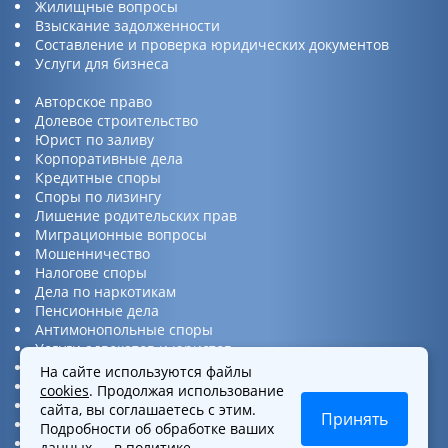
Жилищные вопросы
Взыскание задолженности
Составление и проверка юридических документов
Услуги для бизнеса
Авторское право
Долевое строительство
Юрист по заливу
Корпоративные дела
Кредитные споры
Споры по лизингу
Лишение родительских прав
Миграционные вопросы
Мошенничество
Налогове споры
Дела по наркотикам
Пенсионные дела
Антимонопольные споры
Услуги адвокатов и юристов
Юридическая консультация
На сайте используются файлы
Споры по ДТП
cookies
. Продолжая использование
Защита прав потребителей
сайта, вы соглашаетесь с этим.
Принять
Услуги по бизнес вопросам
Подробности об обработке ваших
Интеллектуальная собственность
данных —
в политике