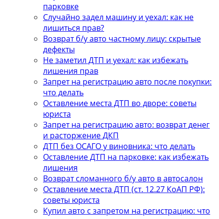
парковке
Случайно задел машину и уехал: как не
лишиться прав?
Возврат б/у авто частному лицу: скрытые
дефекты
Не заметил ДТП и уехал: как избежать
лишения прав
Запрет на регистрацию авто после покупки:
что делать
Оставление места ДТП во дворе: советы
юриста
Запрет на регистрацию авто: возврат денег
и расторжение ДКП
ДТП без ОСАГО у виновника: что делать
Оставление ДТП на парковке: как избежать
лишения
Возврат сломанного б/у авто в автосалон
Оставление места ДТП (ст. 12.27 КоАП РФ):
советы юриста
Купил авто с запретом на регистрацию: что