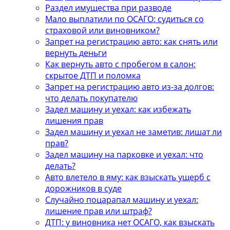
Раздел имущества при разводе
Мало выплатили по ОСАГО: судиться со
страховой или виновником?
Запрет на регистрацию авто: как снять или
вернуть деньги
Как вернуть авто с пробегом в салон:
скрытое ДТП и поломка
Запрет на регистрацию авто из-за долгов:
что делать покупателю
Задел машину и уехал: как избежать
лишения прав
Задел машину и уехал не заметив: лишат ли
прав?
Задел машину на парковке и уехал: что
делать?
Авто влетело в яму: как взыскать ущерб с
дорожников в суде
Случайно поцарапал машину и уехал:
лишение прав или штраф?
ДТП: у виновника нет ОСАГО, как взыскать