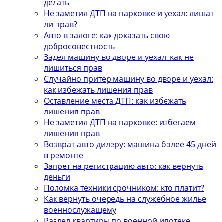
делать
Не заметил ДТП на парковке и уехал: лишат
ли прав?
Авто в залоге: как доказать свою
добросовестность
Задел машину во дворе и уехал: как не
лишиться прав
Случайно притер машину во дворе и уехал:
как избежать лишения прав
Оставление места ДТП: как избежать
лишения прав
Не заметил ДТП на парковке: избегаем
лишения прав
Возврат авто дилеру: машина более 45 дней
в ремонте
Запрет на регистрацию авто: как вернуть
деньги
Поломка техники срочником: кто платит?
Как вернуть очередь на служебное жилье
военнослужащему
Раздел квартиры по военной ипотеке