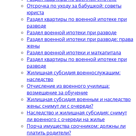
Отсрочка по уходу за бабушкой: советы
юриста
Раздел квартиры по военной ипотеке при
разводе
Раздел военной ипотеки при разводе
Раздел военной ипотеки при разводе: права
жены
Раздел военной ипотеки и маткапитала
Раздел квартиры по военной ипотеке при
разводе
Жилищная субсидия военнослужащим:
наследство
Отчисление из военного училища:
возмещение за обучение
Жилищная субсидия военным и наследство
жены: снимут ли с очереди?
Наследство и жилищная субсидия: снимут
ли военного с очереди на жилье
Порча имущества срочником: должны ли
платить родители?