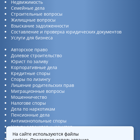
Недвижимость
Семейные дела
Строительные вопросы
Жилищные вопросы
Взыскание задолженности
Составление и проверка юридических документов
Услуги для бизнеса
Авторское право
Долевое строительство
Юрист по заливу
Корпоративные дела
Кредитные споры
Споры по лизингу
Лишение родительских прав
Миграционные вопросы
Мошенничество
Налогове споры
Дела по наркотикам
Пенсионные дела
Антимонопольные споры
Услуги адвокатов и юристов
Юридическая консультация
На сайте используются файлы
Споры по ДТП
cookies
. Продолжая использование