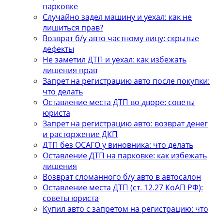
парковке
Случайно задел машину и уехал: как не
лишиться прав?
Возврат б/у авто частному лицу: скрытые
дефекты
Не заметил ДТП и уехал: как избежать
лишения прав
Запрет на регистрацию авто после покупки:
что делать
Оставление места ДТП во дворе: советы
юриста
Запрет на регистрацию авто: возврат денег
и расторжение ДКП
ДТП без ОСАГО у виновника: что делать
Оставление ДТП на парковке: как избежать
лишения
Возврат сломанного б/у авто в автосалон
Оставление места ДТП (ст. 12.27 КоАП РФ):
советы юриста
Купил авто с запретом на регистрацию: что