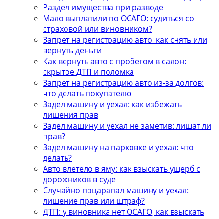
Раздел имущества при разводе
Мало выплатили по ОСАГО: судиться со
страховой или виновником?
Запрет на регистрацию авто: как снять или
вернуть деньги
Как вернуть авто с пробегом в салон:
скрытое ДТП и поломка
Запрет на регистрацию авто из-за долгов:
что делать покупателю
Задел машину и уехал: как избежать
лишения прав
Задел машину и уехал не заметив: лишат ли
прав?
Задел машину на парковке и уехал: что
делать?
Авто влетело в яму: как взыскать ущерб с
дорожников в суде
Случайно поцарапал машину и уехал:
лишение прав или штраф?
ДТП: у виновника нет ОСАГО, как взыскать