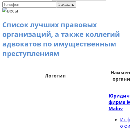
Заказать
Список лучших правовых
организаций, а также коллегий
адвокатов по имущественным
преступлениям
Наимен
Логотип
орган
Юридич
фирма M
Malov
Инф
о ф