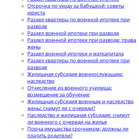
Отсрочка по уходу за бабушкой: советы
юриста
Раздел квартиры по военной ипотеке при
разводе
Раздел военной ипотеки при разводе
Раздел военной ипотеки при разводе: права
жены
Раздел военной ипотеки и маткапитала
Раздел квартиры по военной ипотеке при
разводе
Жилищная субсидия военнослужащим:
наследство
Отчисление из военного училища:
возмещение за обучение
Жилищная субсидия военным и наследство
жены: снимут ли с очереди?
Наследство и жилищная субсидия: снимут
ли военного с очереди на жилье
Порча имущества срочником: должны ли
платить родители?