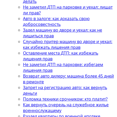
делать
Не заметил ДТП на парковке и уехал: лишат
ли прав?
Авто в залоге: как доказать свою
добросовестность
Задел машину во дворе и уехал: как не
лишиться прав
Случайно притер машину во дворе и уехал:
как избежать лишения прав
Оставление места ДТП: как избежать
лишения прав
Не заметил ДТП на парковке: избегаем
лишения прав
Возврат авто дилеру: машина более 45 дней
в ремонте
Запрет на регистрацию авто: как вернуть
деньги
Поломка техники срочником: кто платит?
Как вернуть очередь на служебное жилье
военнослужащему
Раздел квартиры по военной ипотеке