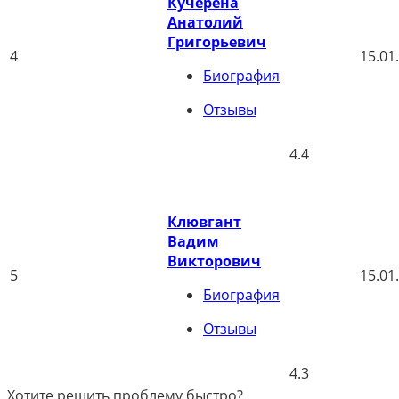
Кучерена
Анатолий
Григорьевич
4
15.01
Биография
Отзывы
4.4
Клювгант
Вадим
Викторович
5
15.01
Биография
Отзывы
4.3
Хотите решить проблему быстро?