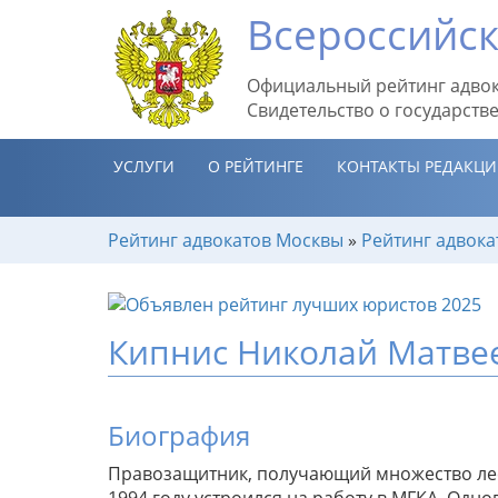
Всероссийск
Официальный рейтинг адвок
Свидетельство о государств
УСЛУГИ
О РЕЙТИНГЕ
КОНТАКТЫ РЕДАКЦ
Рейтинг адвокатов Москвы
»
Рейтинг адвока
Кипнис Николай Матве
Биография
Правозащитник, получающий множество лес
1994 году устроился на работу в МГКА. Одн