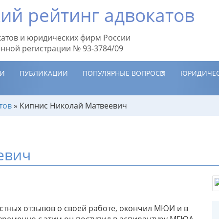
ий рейтинг адвокатов
атов и юридических фирм России
енной регистрации № 93-3784/09
ИИ
ПУБЛИКАЦИИ
ПОПУЛЯРНЫЕ ВОПРОСЫ
ЮРИДИЧЕС
тов
»
Кипнис Николай Матвеевич
евич
тных отзывов о своей работе, окончил МЮИ и в
овременно с этим он поступил в аспирантуру МГЮА