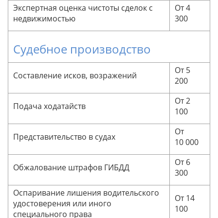
Экспертная оценка чистоты сделок с
От 4
недвижимостью
300
Судебное производство
От 5
Составление исков, возражений
200
От 2
Подача ходатайств
100
От
Представительство в судах
10 000
От 6
Обжалование штрафов ГИБДД
300
Оспаривание лишения водительского
От 14
удостоверения или иного
100
специального права