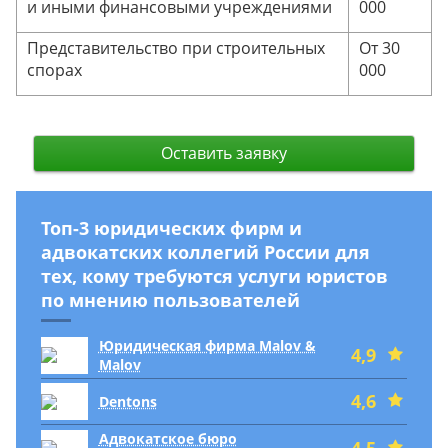
и иными финансовыми учреждениями
000
Представительство при строительных
От 30
спорах
000
Оставить заявку
Топ-3 юридических фирм и
адвокатских коллегий России для
тех, кому требуются услуги юристов
по мнению пользователей
Юридическая фирма Malov &
4,9
Malov
4,6
Dentons
Адвокатское бюро
4,5