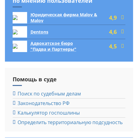
по мнению пользователей
Юридическая фирма Malov &
4,9
Malov
4,6
Dentons
Адвокатское бюро
4,5
"Падва и Партнеры"
Помощь в суде
Поиск по судебным делам
Законодательство РФ
Калькулятор госпошлины
Определить территориальную подсудность