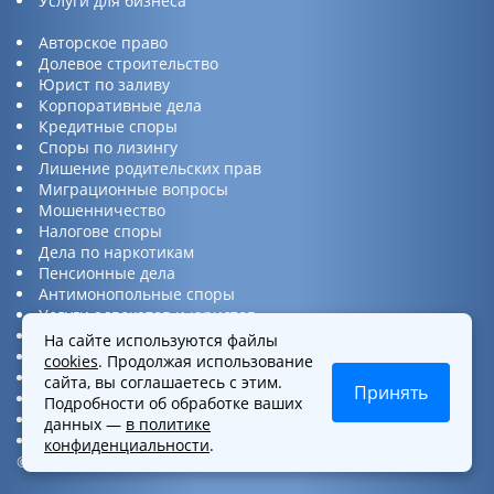
Услуги для бизнеса
Авторское право
Долевое строительство
Юрист по заливу
Корпоративные дела
Кредитные споры
Споры по лизингу
Лишение родительских прав
Миграционные вопросы
Мошенничество
Налогове споры
Дела по наркотикам
Пенсионные дела
Антимонопольные споры
Услуги адвокатов и юристов
Юридическая консультация
На сайте используются файлы
Споры по ДТП
cookies
. Продолжая использование
Защита прав потребителей
сайта, вы соглашаетесь с этим.
Принять
Услуги по бизнес вопросам
Подробности об обработке ваших
Интеллектуальная собственность
данных —
в политике
Представительство в суде
конфиденциальности
.
©2016-2026