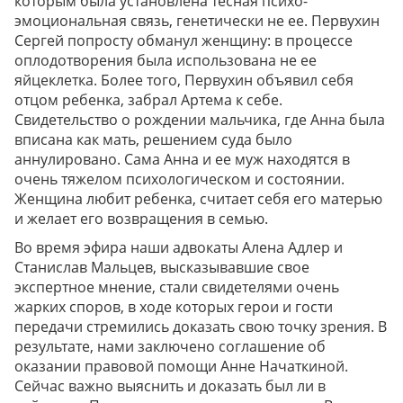
которым была установлена тесная психо-
эмоциональная связь, генетически не ее. Первухин
Сергей попросту обманул женщину: в процессе
оплодотворения была использована не ее
яйцеклетка. Более того, Первухин объявил себя
отцом ребенка, забрал Артема к себе.
Свидетельство о рождении мальчика, где Анна была
вписана как мать, решением суда было
аннулировано. Сама Анна и ее муж находятся в
очень тяжелом психологическом и состоянии.
Женщина любит ребенка, считает себя его матерью
и желает его возвращения в семью.
Во время эфира наши адвокаты Алена Адлер и
Станислав Мальцев, высказывавшие свое
экспертное мнение, стали свидетелями очень
жарких споров, в ходе которых герои и гости
передачи стремились доказать свою точку зрения. В
результате, нами заключено соглашение об
оказании правовой помощи Анне Начаткиной.
Сейчас важно выяснить и доказать был ли в