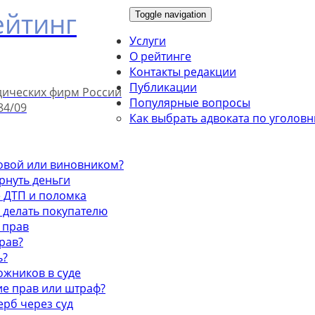
ейтинг
Toggle navigation
Услуги
О рейтинге
Контакты редакции
Публикации
дических фирм России
Популярные вопросы
84/09
Как выбрать адвоката по уголов
ховой или виновником?
ернуть деньги
е ДТП и поломка
о делать покупателю
 прав
рав?
ь?
рожников в суде
ие прав или штраф?
ерб через суд