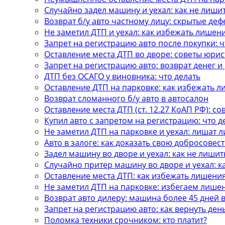
Случайно задел машину и уехал: как не лиши
Возврат б/у авто частному лицу: скрытые деф
Не заметил ДТП и уехал: как избежать лишен
Запрет на регистрацию авто после покупки: ч
Оставление места ДТП во дворе: советы юрис
Запрет на регистрацию авто: возврат денег 
ДТП без ОСАГО у виновника: что делать
Оставление ДТП на парковке: как избежать 
Возврат сломанного б/у авто в автосалон
Оставление места ДТП (ст. 12.27 КоАП РФ): с
Купил авто с запретом на регистрацию: что д
Не заметил ДТП на парковке и уехал: лишат л
Авто в залоге: как доказать свою добросовес
Задел машину во дворе и уехал: как не лишит
Случайно притер машину во дворе и уехал: 
Оставление места ДТП: как избежать лишени
Не заметил ДТП на парковке: избегаем лише
Возврат авто дилеру: машина более 45 дней 
Запрет на регистрацию авто: как вернуть ден
Поломка техники срочником: кто платит?