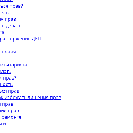
ться прав?
екты
ия прав
то делать
та
и расторжение ДКП
лишения
оветы юриста
елать
и прав?
тность
ься прав
как избежать лишения прав
я прав
ния прав
в ремонте
ьги