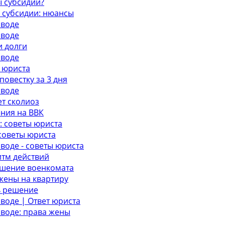
ы субсидии?
 субсидии: нюансы
зводе
зводе
и долги
зводе
 юриста
овестку за 3 дня
зводе
т сколиоз
ения на ВВК
: советы юриста
советы юриста
воде - советы юриста
итм действий
ешение военкомата
жены на квартиру
ь решение
воде | Ответ юриста
зводе: права жены