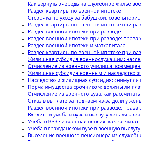
Как вернуть очередь на служебное жилье в
Раздел квартиры по военной ипотеке
Отсрочка по уходу за бабушкой: советы юрис
Раздел квартиры по военной ипотеке при ра
Раздел военной ипотеки при разводе
Раздел военной ипотеки при разводе: права
Раздел военной ипотеки и маткапитала
Раздел квартиры по военной ипотеке при ра
Жилищная субсидия военнослужащим: насле
Отчисление из военного училища: возмещен
Жилищная субсидия военным и наследство же
Наследство и жилищная субсидия: снимут ли 
Порча имущества срочником: должны ли пла
Отчисление из военного вуза: как рассчитать
Отказ в выплате за поднаем из-за доли у жен
Раздел военной ипотеки при разводе: права 
Входит ли учеба в вузе в выслугу лет для вое
Учеба в ВУЗе и военная пенсия: как засчитать
Учеба в гражданском вузе в военную выслугу
Выселение военного пенсионера из служебн