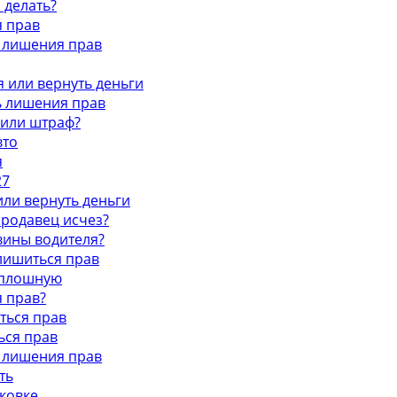
 делать?
я прав
ь лишения прав
я или вернуть деньги
ь лишения прав
 или штраф?
вто
я
27
или вернуть деньги
 продавец исчез?
 вины водителя?
 лишиться прав
сплошную
я прав?
ться прав
ься прав
ь лишения прав
ть
ковке