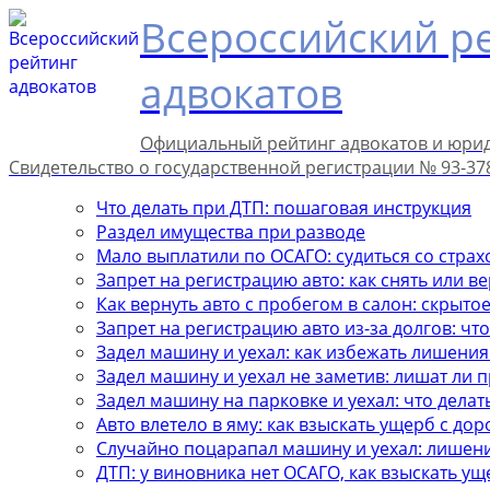
Всероссийский р
адвокатов
Официальный рейтинг адвокатов и юри
Свидетельство о государственной регистрации № 93-37
Что делать при ДТП: пошаговая инструкция
Раздел имущества при разводе
Мало выплатили по ОСАГО: судиться со стра
Запрет на регистрацию авто: как снять или в
Как вернуть авто с пробегом в салон: скрыто
Запрет на регистрацию авто из-за долгов: чт
Задел машину и уехал: как избежать лишения
Задел машину и уехал не заметив: лишат ли п
Задел машину на парковке и уехал: что делат
Авто влетело в яму: как взыскать ущерб с до
Случайно поцарапал машину и уехал: лишен
ДТП: у виновника нет ОСАГО, как взыскать ущ