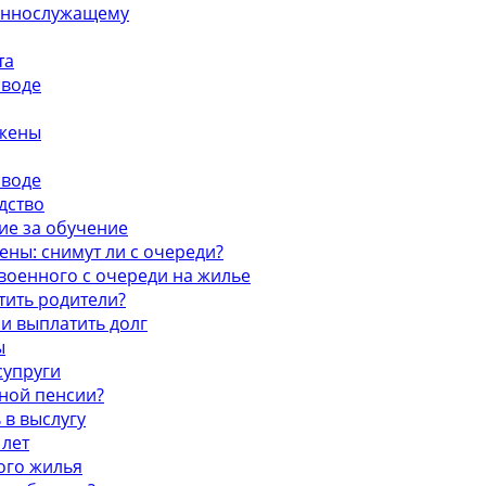
оеннослужащему
та
зводе
 жены
зводе
дство
ие за обучение
ны: снимут ли с очереди?
военного с очереди на жилье
тить родители?
 и выплатить долг
ы
супруги
нной пенсии?
 в выслугу
 лет
ого жилья