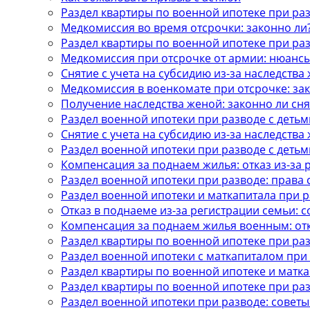
Раздел квартиры по военной ипотеке при ра
Медкомиссия во время отсрочки: законно ли
Раздел квартиры по военной ипотеке при ра
Медкомиссия при отсрочке от армии: нюанс
Снятие с учета на субсидию из-за наследства
Медкомиссия в военкомате при отсрочке: за
Получение наследства женой: законно ли сня
Раздел военной ипотеки при разводе с детьм
Снятие с учета на субсидию из-за наследства
Раздел военной ипотеки при разводе с детьм
Компенсация за поднаем жилья: отказ из-за 
Раздел военной ипотеки при разводе: права 
Раздел военной ипотеки и маткапитала при 
Отказ в поднаеме из-за регистрации семьи: 
Компенсация за поднаем жилья военным: отк
Раздел квартиры по военной ипотеке при ра
Раздел военной ипотеки с маткапиталом при
Раздел квартиры по военной ипотеке и матка
Раздел квартиры по военной ипотеке при ра
Раздел военной ипотеки при разводе: советы