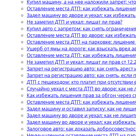
Купил машину, а на нее наложили запрет: что
Оставление места ДТП: как избежать лишени
Задел машину во дворе и уехал: как избежат
Не заметил ДТП и уехал: лишат ли прав?
Купил авто с запретом: как снять ограничени
Оставление места ДТП во дворе: как избежат
Оставление места ДТП на парковке: лишение
Ущерб от ямы на дороге: как взыскать вред а
Оставление места ДТП: как избежать лишени
Не заметил ДТП и уехал: лишат ли прав ст 12.
Запрет на регистрацию авто: как снять арест 
Запрет на регистрацию авто: как снять, если
ДТП с пешеходом: кто платит при отсутствии
Случайно уехал с места ДТП во дворе: как не
Как избежать лишения прав за обгон через 
Оставление места ДТП: как избежать лишени
Задел машину и оставил записку: как не лиши
Задел машину во дворе и уехал: как не лишит
Задел машину во дворе и уехал: как избежат
Залоговое авто: как доказать добросовестнос
Неумышленное оставление места ДТП на пар