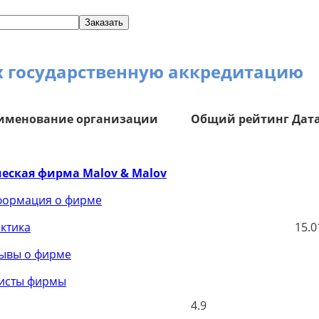
Заказать
х государственную аккредитацию
именование организации
Общий рейтинг
Дата
ская фирма Malov & Malov
ормация о фирме
ктика
15.0
ывы о фирме
исты фирмы
4.9