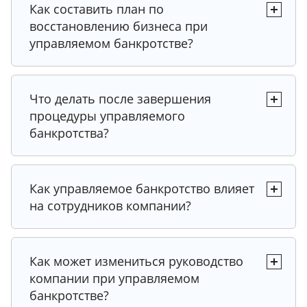
Как составить план по
Совет от эксперта
Совет от эксперта
восстановлению бизнеса при
Совет от эксперта
управляемом банкротстве?
Совет от эксперта
Совет от эксперта
Что делать после завершения
Совет от эксперта
процедуры управляемого
Совет от эксперта
банкротства?
Совет от эксперта
Совет от эксперта
Совет от эксперта
Как управляемое банкротство влияет
Рекомендация от юриста
на сотрудников компании?
Рекомендация от юриста
Рекомендация от юриста
Совет от эксперта
Как может измениться руководство
компании при управляемом
Рекомендация от юриста
Рекомендация от юриста
банкротстве?
Рекомендация от юриста