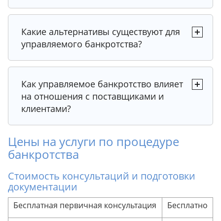
Рекомендация от юриста
Рекомендация от юриста
Какие альтернативы существуют для
Рекомендация от юриста
управляемого банкротства?
Рекомендация от юриста
Рекомендация от юриста
Как управляемое банкротство влияет
на отношения с поставщиками и
Рекомендация от юриста
клиентами?
Цены на услуги по процедуре
банкротства
Стоимость консультаций и подготовки
документации
Бесплатная первичная консультация
Бесплатно
Совет