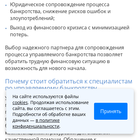
Юридическое сопровождение процесса
банкротства, снижение рисков ошибок и
злоупотреблений;
Выход из финансового кризиса с минимизацией
потерь.
Выбор надежного партнера для сопровождения
процесса управляемого банкротства позволяет
обратить трудную финансовую ситуацию в
возможность для нового начала.
Почему стоит обратиться к специалистам
по управляемому банкротству
На сайте используются файлы
Управление процессом банкротства требует
cookies
. Продолжая использование
глубоких знаний и опыта в области финансового
сайта, вы соглашаетесь с этим.
Принять
права, наличия стратегического видения для
Подробности об обработке ваших
выхода из кризиса. Специалисты по управляемому
данных —
в политике
банкротству обладают необходимыми
конфиденциальности
.
компетенциями и ресурсами для оказания
качественной помощи. Обращение к