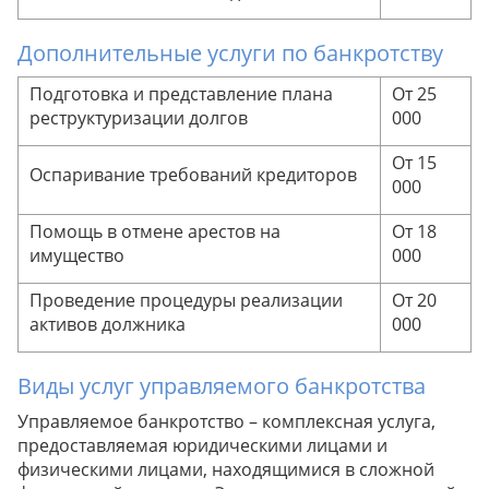
Рекомендация
Дополнительные услуги по банкротству
Совет от эксперта
Совет от эксперта
Подготовка и представление плана
От 25
Совет от эксперта
реструктуризации долгов
000
Совет от эксперта
От 15
Оспаривание требований кредиторов
000
Совет от эксперта
Совет от эксперта
Помощь в отмене арестов на
От 18
имущество
000
Рекомендация от юриста
Проведение процедуры реализации
От 20
Совет от эксперта
Совет от эксперта
Совет от эксперта
активов должника
000
Рекомендация от юриста
Виды услуг управляемого банкротства
Рекомендация от юриста
Рекомендация от юриста
Совет от эксперта
Управляемое банкротство – комплексная услуга,
предоставляемая юридическими лицами и
физическими лицами, находящимися в сложной