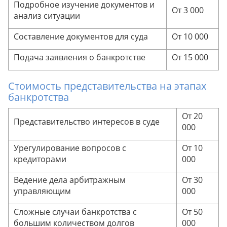
Подробное изучение документов и
От 3 000
анализ ситуации
Разъяснение
Совет
Составление документов для суда
От 10 000
Подача заявления о банкротстве
От 15 000
Совет
Разъяснение
Рекомендация
Стоимость представительства на этапах
банкротства
Рекомендация
От 20
Представительство интересов в суде
000
Рекомендация
Урегулирование вопросов с
От 10
Рекомендация
кредиторами
000
Совет
Ведение дела арбитражным
От 30
управляющим
000
Совет от эксперта
Совет
Сложные случаи банкротства с
От 50
большим количеством долгов
000