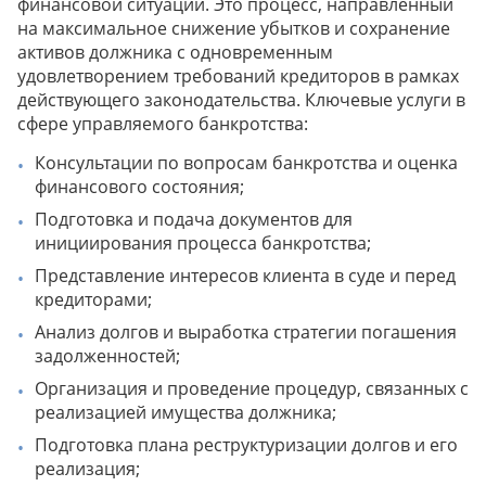
финансовой ситуации. Это процесс, направленный
Рекомендация от юриста
Рекомендация от юриста
Рекомендация от юриста
на максимальное снижение убытков и сохранение
Совет от эксперта
активов должника с одновременным
удовлетворением требований кредиторов в рамках
действующего законодательства. Ключевые услуги в
Рекомендация от юриста
сфере управляемого банкротства:
Рекомендация от юриста
Рекомендация от юриста
Консультации по вопросам банкротства и оценка
финансового состояния;
Подготовка и подача документов для
инициирования процесса банкротства;
Представление интересов клиента в суде и перед
Рекомендация от юриста
кредиторами;
Анализ долгов и выработка стратегии погашения
задолженностей;
Организация и проведение процедур, связанных с
реализацией имущества должника;
Рекомендация от юриста
Подготовка плана реструктуризации долгов и его
реализация;