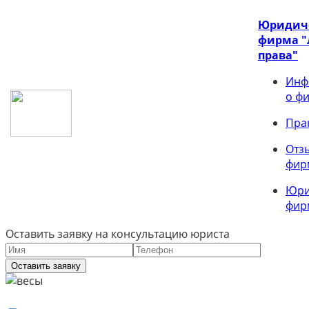
Юридич
фирма 
права"
Инф
о ф
Пра
Отз
фир
Юри
фир
Оставить заявку на консультацию юриста
Оставить заявку