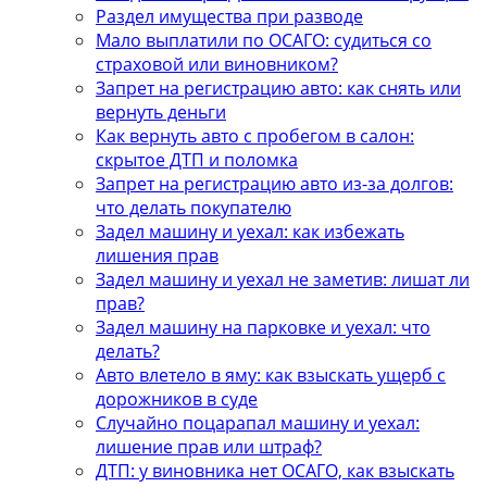
Раздел имущества при разводе
Мало выплатили по ОСАГО: судиться со
страховой или виновником?
Запрет на регистрацию авто: как снять или
вернуть деньги
Как вернуть авто с пробегом в салон:
скрытое ДТП и поломка
Запрет на регистрацию авто из-за долгов:
что делать покупателю
Задел машину и уехал: как избежать
лишения прав
Задел машину и уехал не заметив: лишат ли
прав?
Задел машину на парковке и уехал: что
делать?
Авто влетело в яму: как взыскать ущерб с
дорожников в суде
Случайно поцарапал машину и уехал:
лишение прав или штраф?
ДТП: у виновника нет ОСАГО, как взыскать