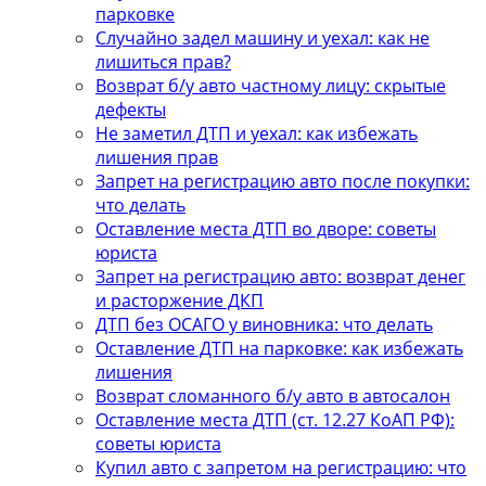
парковке
Случайно задел машину и уехал: как не
лишиться прав?
Возврат б/у авто частному лицу: скрытые
дефекты
Не заметил ДТП и уехал: как избежать
лишения прав
Запрет на регистрацию авто после покупки:
что делать
Оставление места ДТП во дворе: советы
юриста
Запрет на регистрацию авто: возврат денег
и расторжение ДКП
ДТП без ОСАГО у виновника: что делать
Оставление ДТП на парковке: как избежать
лишения
Возврат сломанного б/у авто в автосалон
Оставление места ДТП (ст. 12.27 КоАП РФ):
советы юриста
Купил авто с запретом на регистрацию: что