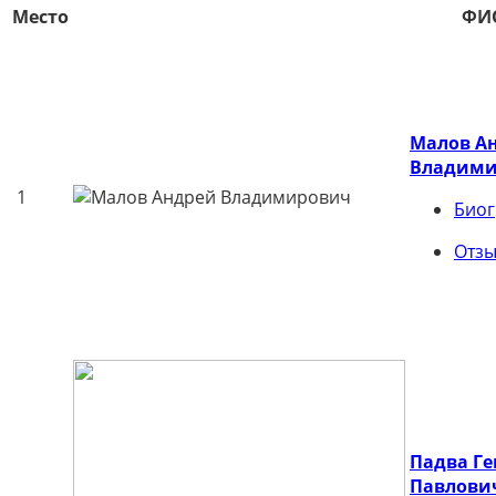
Место
ФИ
Малов А
Владими
1
Био
Отз
Падва Ге
Павлови