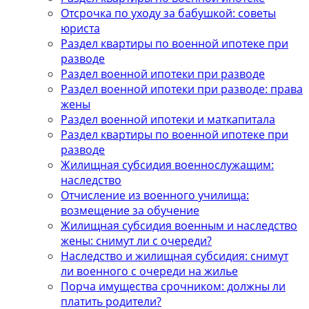
Отсрочка по уходу за бабушкой: советы
юриста
Раздел квартиры по военной ипотеке при
разводе
Раздел военной ипотеки при разводе
Раздел военной ипотеки при разводе: права
жены
Раздел военной ипотеки и маткапитала
Раздел квартиры по военной ипотеке при
разводе
Жилищная субсидия военнослужащим:
наследство
Отчисление из военного училища:
возмещение за обучение
Жилищная субсидия военным и наследство
жены: снимут ли с очереди?
Наследство и жилищная субсидия: снимут
ли военного с очереди на жилье
Порча имущества срочником: должны ли
платить родители?