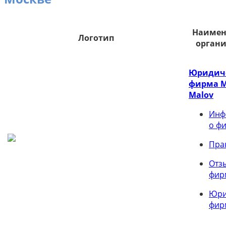
Наимен
Логотип
орган
Юридич
фирма M
Malov
Инф
о ф
Пра
Отз
фир
Юри
фир