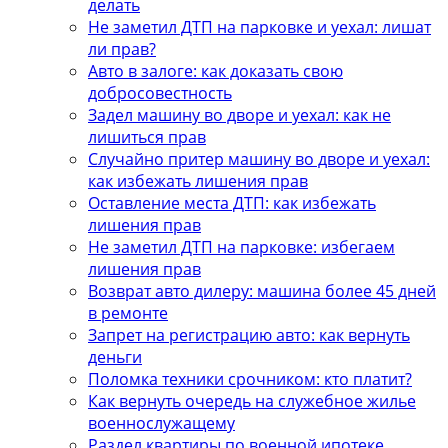
делать
Не заметил ДТП на парковке и уехал: лишат
ли прав?
Авто в залоге: как доказать свою
добросовестность
Задел машину во дворе и уехал: как не
лишиться прав
Случайно притер машину во дворе и уехал:
как избежать лишения прав
Оставление места ДТП: как избежать
лишения прав
Не заметил ДТП на парковке: избегаем
лишения прав
Возврат авто дилеру: машина более 45 дней
в ремонте
Запрет на регистрацию авто: как вернуть
деньги
Поломка техники срочником: кто платит?
Как вернуть очередь на служебное жилье
военнослужащему
Раздел квартиры по военной ипотеке