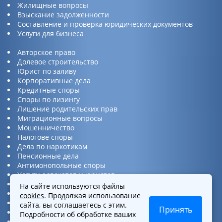
Жилищные вопросы
Взыскание задолженности
Составление и проверка юридических документов
Услуги для бизнеса
Авторское право
Долевое строительство
Юрист по заливу
Корпоративные дела
Кредитные споры
Споры по лизингу
Лишение родительских прав
Миграционные вопросы
Мошенничество
Налогове споры
Дела по наркотикам
Пенсионные дела
Антимонопольные споры
Услуги адвокатов и юристов
Юридическая консультация
На сайте используются файлы
Споры по ДТП
cookies
. Продолжая использование
Защита прав потребителей
сайта, вы соглашаетесь с этим.
Принять
Услуги по бизнес вопросам
Подробности об обработке ваших
Интеллектуальная собственность