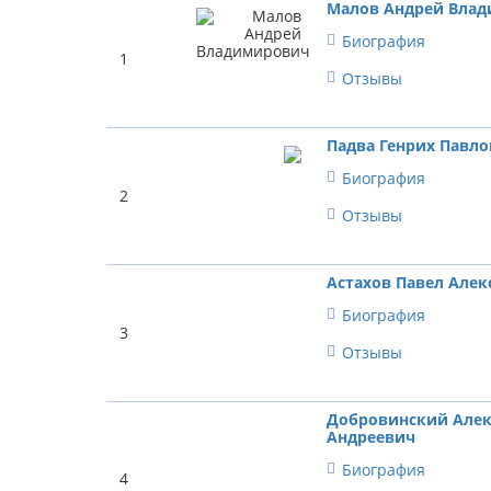
Малов Андрей Вла
Биография
1
Отзывы
Падва Генрих Павл
Биография
2
Отзывы
Астахов Павел Алек
Биография
3
Отзывы
Добровинский Алек
Андреевич
Биография
4