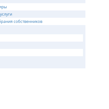
тиры
услуги
брания собственников