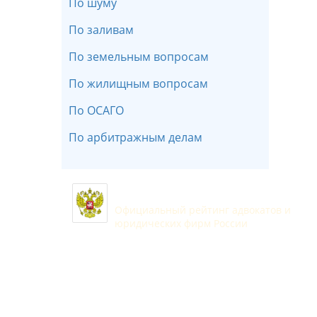
По шуму
По заливам
По земельным вопросам
По жилищным вопросам
По ОСАГО
По арбитражным делам
Всероссийский рейтинг адвокато
Официальный рейтинг адвокатов и
юридических фирм России
Юридические услуги Ульяновск
Новости