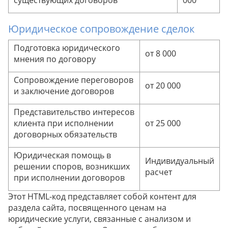
существующих договоров
000
Совет эксперта
Юридическое сопровождение сделок
Совет эксперта
Рекомендация юриста
Подготовка юридического
от 8 000
мнения по договору
Сопровождение переговоров
от 20 000
Совет эксперта
и заключение договоров
Представительство интересов
клиента при исполнении
от 25 000
договорных обязательств
Юридическая помощь в
Индивидуальный
решении споров, возникших
расчет
при исполнении договоров
Этот HTML-код представляет собой контент для
раздела сайта, посвященного ценам на
юридические услуги, связанные с анализом и