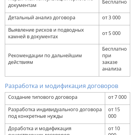
Бесплатно
документам
Детальный анализ договора
от 3 000
Выявление рисков и подводных
от 5 000
камней в документах
Совет эксперта
Совет эксперта
Бесплатно
Рекомендации по дальнейшим
при
действиям
заказе
Рекомендация юриста
анализа
Рекомендация юриста
Разработка и модификация договоров
Создание типового договора
от 7 000
Совет эксперта
Совет эксперта
Разработка индивидуального договора
Рекомендация юриста
от 15
под конкретные нужды
000
Доработка и модификация
от 10
Рекомендация юриста