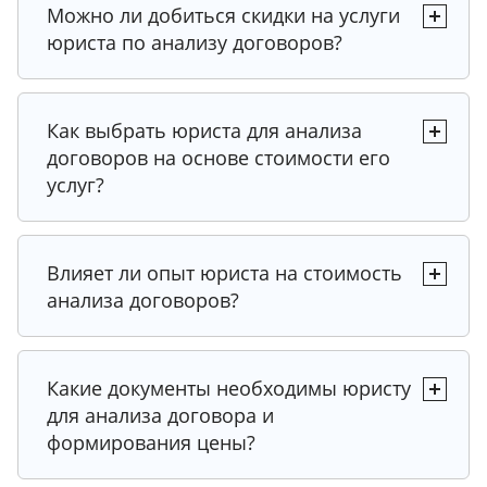
Можно ли добиться скидки на услуги
Рекомендация юриста
юриста по анализу договоров?
Совет эксперта
Совет эксперта
Как выбрать юриста для анализа
Рекомендация юриста
Совет эксперта
договоров на основе стоимости его
Совет эксперта
Рекомендация юриста
услуг?
Рекомендация юриста
Рекомендация юриста
Совет эксперта
Влияет ли опыт юриста на стоимость
Рекомендация юриста
анализа договоров?
Совет эксперта
Рекомендация юриста
Совет эксперта
Какие документы необходимы юристу
Рекомендация юриста
для анализа договора и
Совет эксперта
формирования цены?
Рекомендация юриста
Совет эксперта
Совет эксперта
Рекомендация юриста