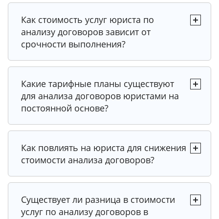
Как стоимость услуг юриста по
Совет эксперта
анализу договоров зависит от
Рекомендация юриста
Совет эксперта
срочности выполнения?
Совет эксперта
Совет эксперта
Совет эксперта
Рекомендация юриста
Какие тарифные планы существуют
Рекомендация юриста
Совет эксперта
для анализа договоров юристами на
Рекомендация юриста
постоянной основе?
Совет эксперта
Рекомендация юриста
Рекомендация юриста
Как повлиять на юриста для снижения
стоимости анализа договоров?
Совет эксперта
Рекомендация юриста
Рекомендация юриста
Рекомендация юриста
Существует ли разница в стоимости
Рекомендация юриста
услуг по анализу договоров в
Рекомендация юриста