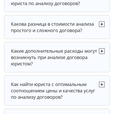
юриста по анализу договоров?
Какова разница в стоимости анализа
простого и сложного договора?
Совет эксперта
Какие дополнительные расходы могут
возникнуть при анализе договора
юристом?
Совет эксперта
Совет эксперта
Как найти юриста с оптимальным
Совет эксперта
соотношением цены и качества услуг
по анализу договоров?
Совет эксперта
Совет эксперта