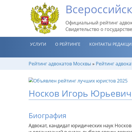
Всероссийск
Официальный рейтинг адвок
Свидетельство о государств
УСЛУГИ
О РЕЙТИНГЕ
КОНТАКТЫ РЕДАКЦ
Рейтинг адвокатов Москвы
»
Рейтинг адвока
Носков Игорь Юрьевич
Биография
Адвокат, кандидат юридических наук Носко
и организаций в судах, выбрав своим девизо