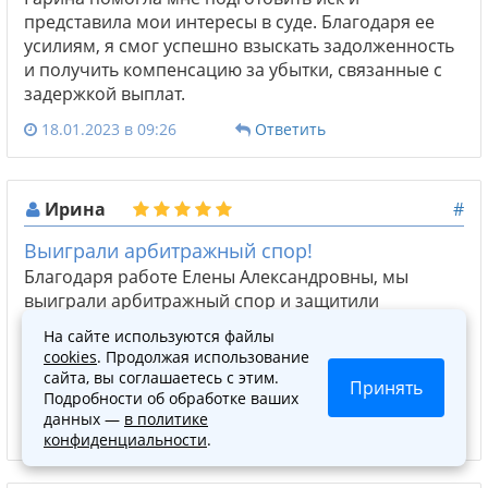
представила мои интересы в суде. Благодаря ее
усилиям, я смог успешно взыскать задолженность
и получить компенсацию за убытки, связанные с
задержкой выплат.
18.01.2023 в 09:26
Ответить
Ирина
#
Выиграли арбитражный спор!
Благодаря работе Елены Александровны, мы
выиграли арбитражный спор и защитили
интересы нашей компании. Я очень благодарна
На сайте используются файлы
Елене Александровне за ее профессионализм,
cookies
. Продолжая использование
ответственность и умение работать с документами
сайта, вы соглашаетесь с этим.
Принять
и законодательством.
Подробности об обработке ваших
данных —
в политике
13.01.2023 в 11:02
Ответить
конфиденциальности
.