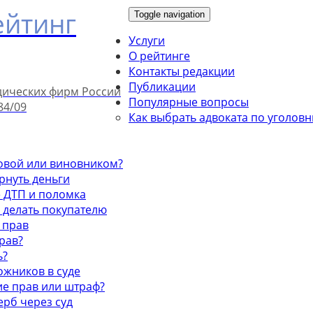
ейтинг
Toggle navigation
Услуги
О рейтинге
Контакты редакции
Публикации
дических фирм России
Популярные вопросы
84/09
Как выбрать адвоката по уголов
ховой или виновником?
ернуть деньги
е ДТП и поломка
о делать покупателю
 прав
рав?
ь?
рожников в суде
ие прав или штраф?
ерб через суд