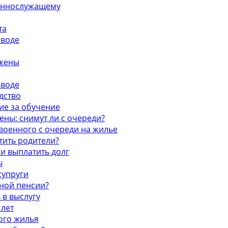
оеннослужащему
та
зводе
 жены
зводе
дство
ие за обучение
ны: снимут ли с очереди?
военного с очереди на жилье
тить родители?
 и выплатить долг
ы
супруги
нной пенсии?
 в выслугу
 лет
ого жилья