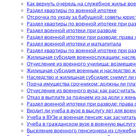
Как вернуть очередь на служебное жилье в
Раздел квартиры по военной ипотеке
Отсрочка по уходу за бабушкой: советы юрис
Раздел квартиры по военной ипотеке при ра
Раздел военной ипотеки при разводе
Раздел военной ипотеки при разводе: права
Раздел военной ипотеки и маткапитала
Раздел квартиры по военной ипотеке при ра
Жилищная субсидия военнослужащим: насле
Отчисление из военного училища: возмещен
Жилищная субсидия военным и наследство же
Наследство и жилищная субсидия: снимут ли 
Порча имущества срочником: должны ли пла
Отчисление из военного вуза: как рассчитать
Отказ в выплате за поднаем из-за доли у жен
Раздел военной ипотеки при разводе: права 
Входит ли учеба в вузе в выслугу лет для вое
Учеба в ВУЗе и военная пенсия: как засчитать
Учеба в гражданском вузе в военную выслугу
Выселение военного пенсионера из служебн