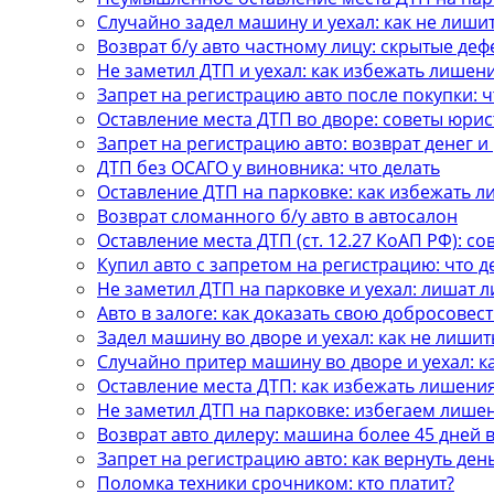
Случайно задел машину и уехал: как не лиши
Возврат б/у авто частному лицу: скрытые деф
Не заметил ДТП и уехал: как избежать лишен
Запрет на регистрацию авто после покупки: ч
Оставление места ДТП во дворе: советы юрис
Запрет на регистрацию авто: возврат денег 
ДТП без ОСАГО у виновника: что делать
Оставление ДТП на парковке: как избежать 
Возврат сломанного б/у авто в автосалон
Оставление места ДТП (ст. 12.27 КоАП РФ): с
Купил авто с запретом на регистрацию: что д
Не заметил ДТП на парковке и уехал: лишат л
Авто в залоге: как доказать свою добросовес
Задел машину во дворе и уехал: как не лишит
Случайно притер машину во дворе и уехал: 
Оставление места ДТП: как избежать лишени
Не заметил ДТП на парковке: избегаем лише
Возврат авто дилеру: машина более 45 дней 
Запрет на регистрацию авто: как вернуть ден
Поломка техники срочником: кто платит?