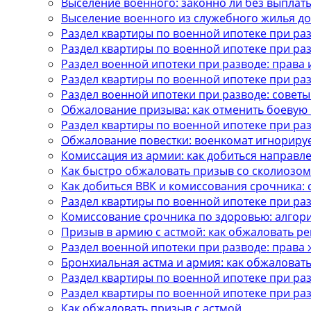
Выселение военного: законно ли без выплат
Выселение военного из служебного жилья до
Раздел квартиры по военной ипотеке при ра
Раздел квартиры по военной ипотеке при ра
Раздел военной ипотеки при разводе: права 
Раздел квартиры по военной ипотеке при ра
Раздел военной ипотеки при разводе: советы
Обжалование призыва: как отменить боевую п
Раздел квартиры по военной ипотеке при ра
Обжалование повестки: военкомат игнорируе
Комиссация из армии: как добиться направл
Как быстро обжаловать призыв со сколиозом
Как добиться ВВК и комиссования срочника: 
Раздел квартиры по военной ипотеке при раз
Комиссование срочника по здоровью: алгор
Призыв в армию с астмой: как обжаловать р
Раздел военной ипотеки при разводе: права 
Бронхиальная астма и армия: как обжаловат
Раздел квартиры по военной ипотеке при раз
Раздел квартиры по военной ипотеке при ра
Как обжаловать призыв с астмой