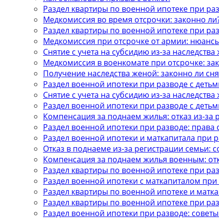
Раздел квартиры по военной ипотеке при ра
Медкомиссия во время отсрочки: законно ли
Раздел квартиры по военной ипотеке при ра
Медкомиссия при отсрочке от армии: нюанс
Снятие с учета на субсидию из-за наследства
Медкомиссия в военкомате при отсрочке: за
Получение наследства женой: законно ли сня
Раздел военной ипотеки при разводе с детьм
Снятие с учета на субсидию из-за наследства
Раздел военной ипотеки при разводе с детьм
Компенсация за поднаем жилья: отказ из-за 
Раздел военной ипотеки при разводе: права 
Раздел военной ипотеки и маткапитала при 
Отказ в поднаеме из-за регистрации семьи: 
Компенсация за поднаем жилья военным: отк
Раздел квартиры по военной ипотеке при ра
Раздел военной ипотеки с маткапиталом при
Раздел квартиры по военной ипотеке и матка
Раздел квартиры по военной ипотеке при ра
Раздел военной ипотеки при разводе: советы