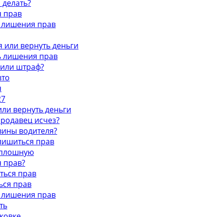
 делать?
я прав
ь лишения прав
я или вернуть деньги
ь лишения прав
 или штраф?
вто
я
27
или вернуть деньги
 продавец исчез?
 вины водителя?
 лишиться прав
сплошную
я прав?
ться прав
ься прав
ь лишения прав
ть
ковке