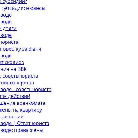
ы субсидии?
 субсидии: нюансы
зводе
зводе
и долги
зводе
 юриста
овестку за 3 дня
зводе
т сколиоз
ения на ВВК
: советы юриста
советы юриста
воде - советы юриста
итм действий
ешение военкомата
жены на квартиру
ь решение
воде | Ответ юриста
зводе: права жены