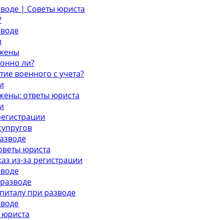
зводе | Советы юриста
?
зводе
ы
 жены
конно ли?
тие военного с учета?
и
 жены: ответы юриста
и
регистрации
супругов
разводе
советы юриста
аз из-за регистрации
зводе
 разводе
питалу при разводе
зводе
 юриста