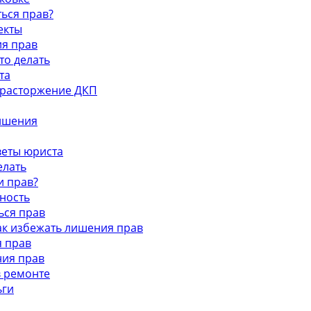
ться прав?
екты
ия прав
то делать
та
и расторжение ДКП
лишения
оветы юриста
елать
и прав?
тность
ься прав
как избежать лишения прав
я прав
ния прав
в ремонте
ьги