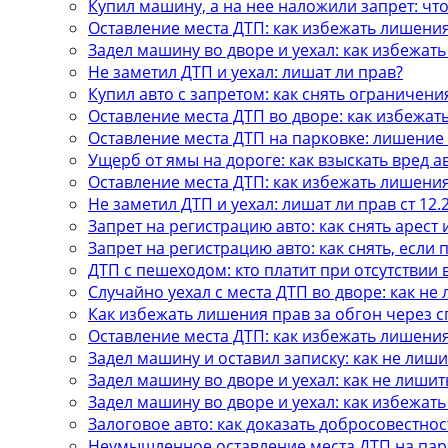
Купил машину, а на нее наложили запрет: что
Оставление места ДТП: как избежать лишени
Задел машину во дворе и уехал: как избежат
Не заметил ДТП и уехал: лишат ли прав?
Купил авто с запретом: как снять ограничени
Оставление места ДТП во дворе: как избежат
Оставление места ДТП на парковке: лишение
Ущерб от ямы на дороге: как взыскать вред а
Оставление места ДТП: как избежать лишени
Не заметил ДТП и уехал: лишат ли прав ст 12.
Запрет на регистрацию авто: как снять арест 
Запрет на регистрацию авто: как снять, если
ДТП с пешеходом: кто платит при отсутствии
Случайно уехал с места ДТП во дворе: как не
Как избежать лишения прав за обгон через 
Оставление места ДТП: как избежать лишени
Задел машину и оставил записку: как не лиши
Задел машину во дворе и уехал: как не лишит
Задел машину во дворе и уехал: как избежат
Залоговое авто: как доказать добросовестнос
Неумышленное оставление места ДТП на пар