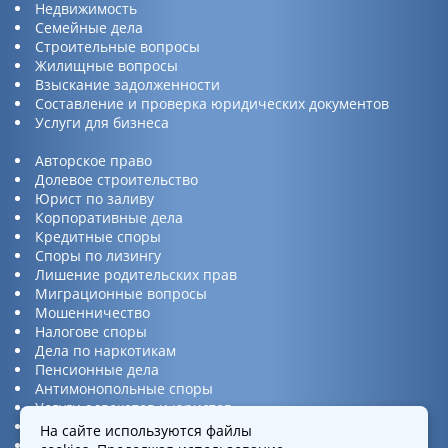
Недвижимость
Семейные дела
Строительные вопросы
Жилищные вопросы
Взыскание задолженности
Составление и проверка юридических документов
Услуги для бизнеса
Авторское право
Долевое строительство
Юрист по заливу
Корпоративные дела
Кредитные споры
Споры по лизингу
Лишение родительских прав
Миграционные вопросы
Мошенничество
Налогове споры
Дела по наркотикам
Пенсионные дела
Антимонопольные споры
Услуги адвокатов и юристов
Юридическая консультация
На сайте используются файлы
Споры по ДТП