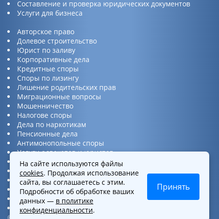
Составление и проверка юридических документов
Услуги для бизнеса
Авторское право
Долевое строительство
Юрист по заливу
Корпоративные дела
Кредитные споры
Споры по лизингу
Лишение родительских прав
Миграционные вопросы
Мошенничество
Налогове споры
Дела по наркотикам
Пенсионные дела
Антимонопольные споры
Услуги адвокатов и юристов
Юридическая консультация
На сайте используются файлы
Споры по ДТП
cookies
. Продолжая использование
Защита прав потребителей
сайта, вы соглашаетесь с этим.
Принять
Услуги по бизнес вопросам
Подробности об обработке ваших
Интеллектуальная собственность
данных —
в политике
Представительство в суде
конфиденциальности
.
©2016-2026