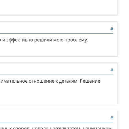
#
о и эффективно решили мою проблему.
#
нимательное отношение к деталям. Решение
#
йных споров. Доволен результатом и вниманием