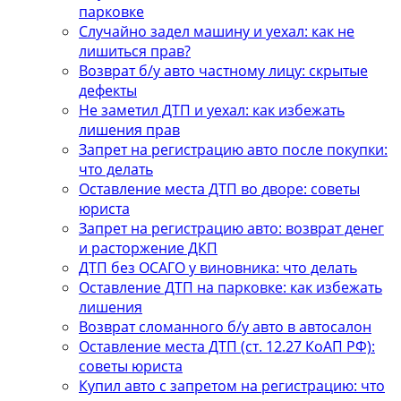
парковке
Случайно задел машину и уехал: как не
лишиться прав?
Возврат б/у авто частному лицу: скрытые
дефекты
Не заметил ДТП и уехал: как избежать
лишения прав
Запрет на регистрацию авто после покупки:
что делать
Оставление места ДТП во дворе: советы
юриста
Запрет на регистрацию авто: возврат денег
и расторжение ДКП
ДТП без ОСАГО у виновника: что делать
Оставление ДТП на парковке: как избежать
лишения
Возврат сломанного б/у авто в автосалон
Оставление места ДТП (ст. 12.27 КоАП РФ):
советы юриста
Купил авто с запретом на регистрацию: что