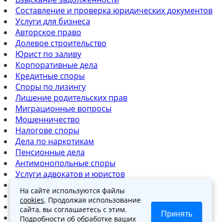
Составление и проверка юридических документов
Услуги для бизнеса
Авторское право
Долевое строительство
Юрист по заливу
Корпоративные дела
Кредитные споры
Споры по лизингу
Лишение родительских прав
Миграционные вопросы
Мошенничество
Налогове споры
Дела по наркотикам
Пенсионные дела
Антимонопольные споры
Услуги адвокатов и юристов
Юридическая консультация
На сайте используются файлы
Споры по ДТП
cookies
. Продолжая использование
Защита прав потребителей
сайта, вы соглашаетесь с этим.
Принять
Услуги по бизнес вопросам
Подробности об обработке ваших