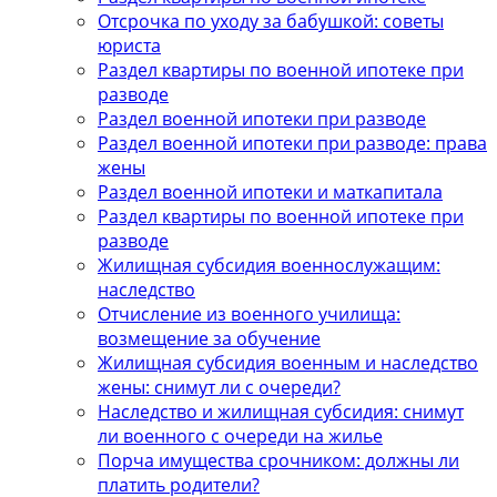
Отсрочка по уходу за бабушкой: советы
юриста
Раздел квартиры по военной ипотеке при
разводе
Раздел военной ипотеки при разводе
Раздел военной ипотеки при разводе: права
жены
Раздел военной ипотеки и маткапитала
Раздел квартиры по военной ипотеке при
разводе
Жилищная субсидия военнослужащим:
наследство
Отчисление из военного училища:
возмещение за обучение
Жилищная субсидия военным и наследство
жены: снимут ли с очереди?
Наследство и жилищная субсидия: снимут
ли военного с очереди на жилье
Порча имущества срочником: должны ли
платить родители?