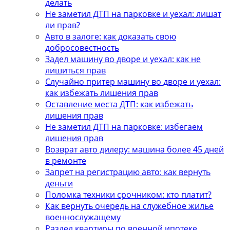
делать
Не заметил ДТП на парковке и уехал: лишат
ли прав?
Авто в залоге: как доказать свою
добросовестность
Задел машину во дворе и уехал: как не
лишиться прав
Случайно притер машину во дворе и уехал:
как избежать лишения прав
Оставление места ДТП: как избежать
лишения прав
Не заметил ДТП на парковке: избегаем
лишения прав
Возврат авто дилеру: машина более 45 дней
в ремонте
Запрет на регистрацию авто: как вернуть
деньги
Поломка техники срочником: кто платит?
Как вернуть очередь на служебное жилье
военнослужащему
Раздел квартиры по военной ипотеке