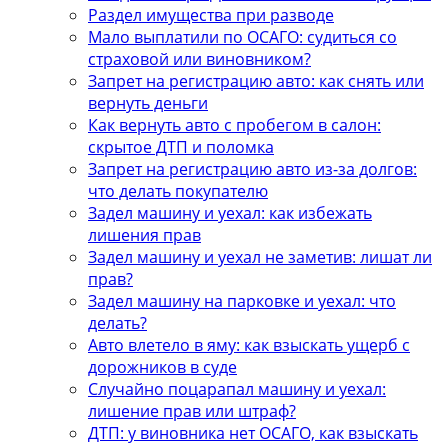
Раздел имущества при разводе
Мало выплатили по ОСАГО: судиться со
страховой или виновником?
Запрет на регистрацию авто: как снять или
вернуть деньги
Как вернуть авто с пробегом в салон:
скрытое ДТП и поломка
Запрет на регистрацию авто из-за долгов:
что делать покупателю
Задел машину и уехал: как избежать
лишения прав
Задел машину и уехал не заметив: лишат ли
прав?
Задел машину на парковке и уехал: что
делать?
Авто влетело в яму: как взыскать ущерб с
дорожников в суде
Случайно поцарапал машину и уехал:
лишение прав или штраф?
ДТП: у виновника нет ОСАГО, как взыскать