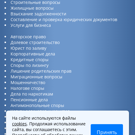
Строительные вопросы
Жилищные вопросы
Взыскание задолженности
Составление и проверка юридических документов
Услуги для бизнеса
Авторское право
Долевое строительство
Юрист по заливу
Корпоративные дела
Кредитные споры
Споры по лизингу
Лишение родительских прав
Миграционные вопросы
Мошенничество
Налогове споры
Дела по наркотикам
Пенсионные дела
Антимонопольные споры
Услуги адвокатов и юристов
Юридическая консультация
На сайте используются файлы
Споры по ДТП
cookies
. Продолжая использование
Защита прав потребителей
сайта, вы соглашаетесь с этим.
Принять
Услуги по бизнес вопросам