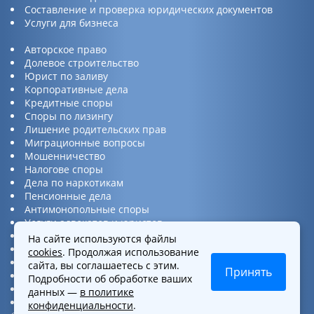
Составление и проверка юридических документов
Услуги для бизнеса
Авторское право
Долевое строительство
Юрист по заливу
Корпоративные дела
Кредитные споры
Споры по лизингу
Лишение родительских прав
Миграционные вопросы
Мошенничество
Налогове споры
Дела по наркотикам
Пенсионные дела
Антимонопольные споры
Услуги адвокатов и юристов
Юридическая консультация
На сайте используются файлы
Споры по ДТП
cookies
. Продолжая использование
Защита прав потребителей
сайта, вы соглашаетесь с этим.
Принять
Услуги по бизнес вопросам
Подробности об обработке ваших
Интеллектуальная собственность
данных —
в политике
Представительство в суде
конфиденциальности
.