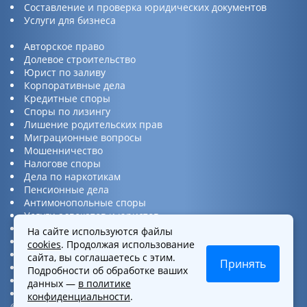
Составление и проверка юридических документов
Услуги для бизнеса
Авторское право
Долевое строительство
Юрист по заливу
Корпоративные дела
Кредитные споры
Споры по лизингу
Лишение родительских прав
Миграционные вопросы
Мошенничество
Налогове споры
Дела по наркотикам
Пенсионные дела
Антимонопольные споры
Услуги адвокатов и юристов
Юридическая консультация
На сайте используются файлы
Споры по ДТП
cookies
. Продолжая использование
Защита прав потребителей
сайта, вы соглашаетесь с этим.
Принять
Услуги по бизнес вопросам
Подробности об обработке ваших
Интеллектуальная собственность
данных —
в политике
Представительство в суде
конфиденциальности
.
©2016-2026