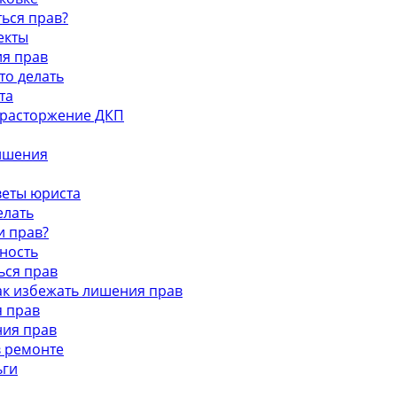
ться прав?
екты
ия прав
то делать
та
и расторжение ДКП
лишения
оветы юриста
елать
и прав?
тность
ься прав
как избежать лишения прав
я прав
ния прав
в ремонте
ьги