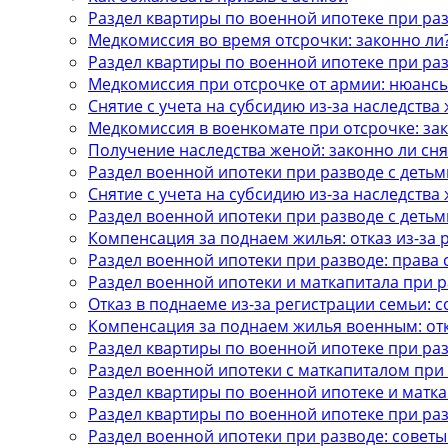
Раздел квартиры по военной ипотеке при ра
Медкомиссия во время отсрочки: законно ли
Раздел квартиры по военной ипотеке при ра
Медкомиссия при отсрочке от армии: нюанс
Снятие с учета на субсидию из-за наследства
Медкомиссия в военкомате при отсрочке: за
Получение наследства женой: законно ли сня
Раздел военной ипотеки при разводе с детьм
Снятие с учета на субсидию из-за наследства
Раздел военной ипотеки при разводе с детьм
Компенсация за поднаем жилья: отказ из-за 
Раздел военной ипотеки при разводе: права 
Раздел военной ипотеки и маткапитала при 
Отказ в поднаеме из-за регистрации семьи: 
Компенсация за поднаем жилья военным: отк
Раздел квартиры по военной ипотеке при ра
Раздел военной ипотеки с маткапиталом при
Раздел квартиры по военной ипотеке и матка
Раздел квартиры по военной ипотеке при ра
Раздел военной ипотеки при разводе: советы