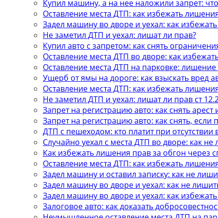
Купил машину, а на нее наложили запрет: что
Оставление места ДТП: как избежать лишени
Задел машину во дворе и уехал: как избежат
Не заметил ДТП и уехал: лишат ли прав?
Купил авто с запретом: как снять ограничени
Оставление места ДТП во дворе: как избежат
Оставление места ДТП на парковке: лишение
Ущерб от ямы на дороге: как взыскать вред а
Оставление места ДТП: как избежать лишени
Не заметил ДТП и уехал: лишат ли прав ст 12.
Запрет на регистрацию авто: как снять арест 
Запрет на регистрацию авто: как снять, если
ДТП с пешеходом: кто платит при отсутствии
Случайно уехал с места ДТП во дворе: как не
Как избежать лишения прав за обгон через 
Оставление места ДТП: как избежать лишени
Задел машину и оставил записку: как не лиши
Задел машину во дворе и уехал: как не лишит
Задел машину во дворе и уехал: как избежат
Залоговое авто: как доказать добросовестнос
Неумышленное оставление места ДТП на пар