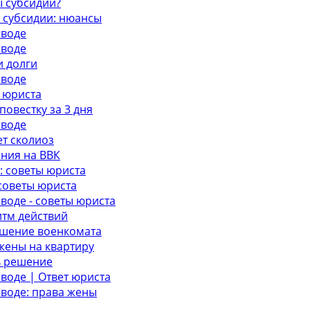
ы субсидии?
 субсидии: нюансы
зводе
зводе
и долги
зводе
 юриста
овестку за 3 дня
зводе
т сколиоз
ения на ВВК
: советы юриста
советы юриста
воде - советы юриста
итм действий
ешение военкомата
жены на квартиру
ь решение
воде | Ответ юриста
зводе: права жены