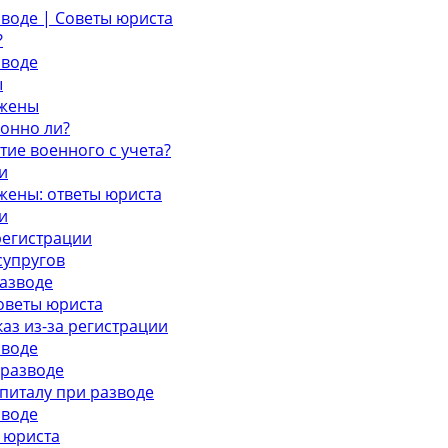
зводе | Советы юриста
?
зводе
ы
 жены
конно ли?
тие военного с учета?
и
 жены: ответы юриста
и
регистрации
супругов
разводе
советы юриста
аз из-за регистрации
зводе
 разводе
питалу при разводе
зводе
 юриста