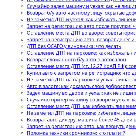
Случайно задел машину и уехал: как не лиши
Возврат б/у авто частному лицу: скрытые деф
Не заметил ДТП и уехал: как избежать лишен
Запрет на регистрацию авто после покупки: ч
Оставление места ДТП во дворе: советы юрис
Запрет на регистрацию авто: возврат денег 
ДТП без ОСАГО у виновника: что делать
Оставление ДТП на парковке: как избежать 
Возврат сломанного б/у авто в автосалон
Оставление места ДТП (ст. 12.27 КоАП РФ): с
Купил авто с запретом на регистрацию: что д
Не заметил ДТП на парковке и уехал: лишат л
Авто в залоге: как доказать свою добросовес
Задел машину во дворе и уехал: как не лишит
Случайно притер машину во дворе и уехал: 
Оставление места ДТП: как избежать лишени
Не заметил ДТП на парковке: избегаем лише
Возврат авто дилеру: машина более 45 дней 
Запрет на регистрацию авто: как вернуть ден
Поломка техники срочником: кто платит?