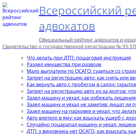
Всероссийский р
адвокатов
Официальный рейтинг адвокатов и юри
Свидетельство о государственной регистрации № 93-37
Что делать при ДТП: пошаговая инструкция
Раздел имущества при разводе
Мало выплатили по ОСАГО: судиться со стра
Запрет на регистрацию авто: как снять или в
Как вернуть авто с пробегом в салон: скрыто
Запрет на регистрацию авто из-за долгов: чт
Задел машину и уехал: как избежать лишения
Задел машину и уехал не заметив: лишат ли п
Задел машину на парковке и уехал: что делат
Авто влетело в яму: как взыскать ущерб с до
Случайно поцарапал машину и уехал: лишен
ДТП: у виновника нет ОСАГО, как взыскать ущ