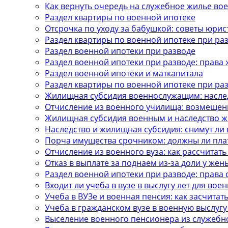
Как вернуть очередь на служебное жилье в
Раздел квартиры по военной ипотеке
Отсрочка по уходу за бабушкой: советы юрис
Раздел квартиры по военной ипотеке при ра
Раздел военной ипотеки при разводе
Раздел военной ипотеки при разводе: права
Раздел военной ипотеки и маткапитала
Раздел квартиры по военной ипотеке при ра
Жилищная субсидия военнослужащим: насле
Отчисление из военного училища: возмещен
Жилищная субсидия военным и наследство же
Наследство и жилищная субсидия: снимут ли 
Порча имущества срочником: должны ли пла
Отчисление из военного вуза: как рассчитать
Отказ в выплате за поднаем из-за доли у жен
Раздел военной ипотеки при разводе: права 
Входит ли учеба в вузе в выслугу лет для вое
Учеба в ВУЗе и военная пенсия: как засчитать
Учеба в гражданском вузе в военную выслугу
Выселение военного пенсионера из служебн