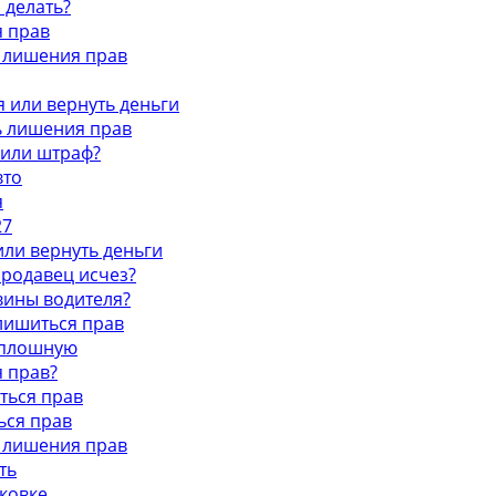
 делать?
я прав
ь лишения прав
я или вернуть деньги
ь лишения прав
 или штраф?
вто
я
27
или вернуть деньги
 продавец исчез?
 вины водителя?
 лишиться прав
сплошную
я прав?
ться прав
ься прав
ь лишения прав
ть
ковке