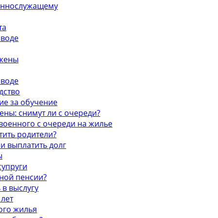
оеннослужащему
та
зводе
 жены
зводе
дство
ие за обучение
ны: снимут ли с очереди?
военного с очереди на жилье
тить родители?
 и выплатить долг
ы
супруги
нной пенсии?
 в выслугу
 лет
ого жилья