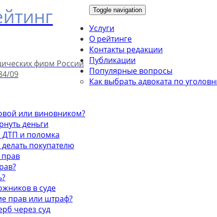
ейтинг
Toggle navigation
Услуги
О рейтинге
Контакты редакции
Публикации
дических фирм России
Популярные вопросы
84/09
Как выбрать адвоката по уголов
ховой или виновником?
ернуть деньги
е ДТП и поломка
о делать покупателю
 прав
рав?
ь?
рожников в суде
ие прав или штраф?
ерб через суд