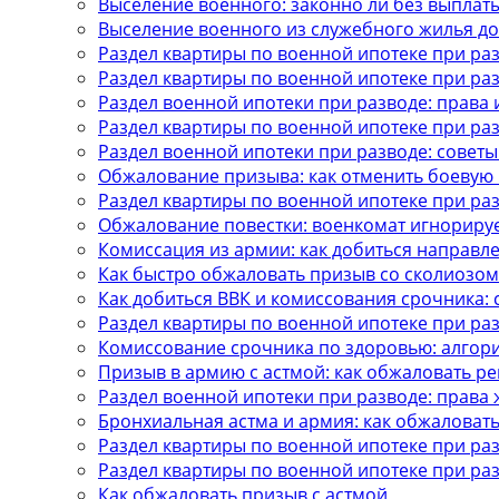
Выселение военного: законно ли без выплат
Выселение военного из служебного жилья до
Раздел квартиры по военной ипотеке при ра
Раздел квартиры по военной ипотеке при ра
Раздел военной ипотеки при разводе: права 
Раздел квартиры по военной ипотеке при ра
Раздел военной ипотеки при разводе: советы
Обжалование призыва: как отменить боевую п
Раздел квартиры по военной ипотеке при ра
Обжалование повестки: военкомат игнорируе
Комиссация из армии: как добиться направл
Как быстро обжаловать призыв со сколиозом
Как добиться ВВК и комиссования срочника: 
Раздел квартиры по военной ипотеке при раз
Комиссование срочника по здоровью: алгор
Призыв в армию с астмой: как обжаловать р
Раздел военной ипотеки при разводе: права 
Бронхиальная астма и армия: как обжаловат
Раздел квартиры по военной ипотеке при раз
Раздел квартиры по военной ипотеке при ра
Как обжаловать призыв с астмой