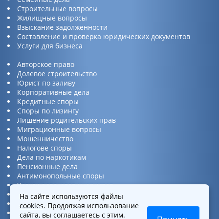
Строительные вопросы
Жилищные вопросы
Взыскание задолженности
Составление и проверка юридических документов
Услуги для бизнеса
Авторское право
Долевое строительство
Юрист по заливу
Корпоративные дела
Кредитные споры
Споры по лизингу
Лишение родительских прав
Миграционные вопросы
Мошенничество
Налогове споры
Дела по наркотикам
Пенсионные дела
Антимонопольные споры
Услуги адвокатов и юристов
Юридическая консультация
На сайте используются файлы
Споры по ДТП
cookies
. Продолжая использование
Защита прав потребителей
сайта, вы соглашаетесь с этим.