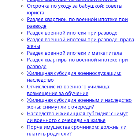
Отсрочка по уходу за бабушкой: советы
юриста
Раздел квартиры по военной ипотеке при
разводе
Раздел военной ипотеки при разводе
Раздел военной ипотеки при разводе: права
жены
Раздел военной ипотеки и маткапитала
Раздел квартиры по военной ипотеке при
разводе
Жилищная субсидия военнослужащим:
наследство
Отчисление из военного училища:
возмещение за обучение
Жилищная субсидия военным и наследство
жены: снимут ли с очереди?
Наследство и жилищная субсидия: снимут
ли военного с очереди на жилье
Порча имущества срочником: должны ли
платить родители?