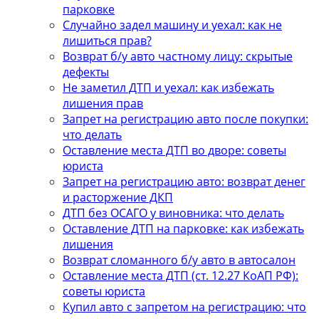
парковке
Случайно задел машину и уехал: как не
лишиться прав?
Возврат б/у авто частному лицу: скрытые
дефекты
Не заметил ДТП и уехал: как избежать
лишения прав
Запрет на регистрацию авто после покупки:
что делать
Оставление места ДТП во дворе: советы
юриста
Запрет на регистрацию авто: возврат денег
и расторжение ДКП
ДТП без ОСАГО у виновника: что делать
Оставление ДТП на парковке: как избежать
лишения
Возврат сломанного б/у авто в автосалон
Оставление места ДТП (ст. 12.27 КоАП РФ):
советы юриста
Купил авто с запретом на регистрацию: что