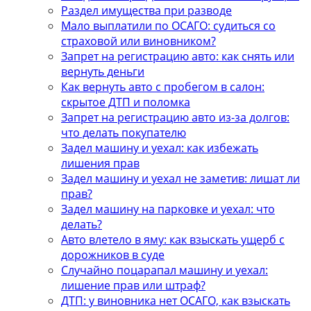
Раздел имущества при разводе
Мало выплатили по ОСАГО: судиться со
страховой или виновником?
Запрет на регистрацию авто: как снять или
вернуть деньги
Как вернуть авто с пробегом в салон:
скрытое ДТП и поломка
Запрет на регистрацию авто из-за долгов:
что делать покупателю
Задел машину и уехал: как избежать
лишения прав
Задел машину и уехал не заметив: лишат ли
прав?
Задел машину на парковке и уехал: что
делать?
Авто влетело в яму: как взыскать ущерб с
дорожников в суде
Случайно поцарапал машину и уехал:
лишение прав или штраф?
ДТП: у виновника нет ОСАГО, как взыскать