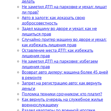
делать
Не заметил ДТП на парковке и уехал: лишат
ли прав?
Авто в залоге: как доказать свою
добросовестность
Задел машину во дворе и уехал: как не
лишиться прав
Случайно притер машину во дворе и уехал:
как избежать лишения прав
Оставление места ДТП: как избежать
лишения прав
Не заметил ДТП на парковке: избегаем
лишения прав
Возврат авто дилеру: машина более 45 дней
в ремонте
Запрет на регистрацию авто: как вернуть
деньги
Поломка техники срочником: кто платит?
Как вернуть очередь на служебное жилье
военнослужащему
Раздел квартиры по военной ипотеке