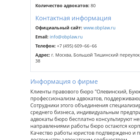
Количество адвокатов:
80
Контактная информация
Официальный сайт:
www.obplaw.ru
Email:
info@obplaw.ru
Телефон:
+7 (495) 609−66−66
Адрес:
г. Москва, Большой Тишинский переулок,
38
Информация о фирме
Клиенты правового бюро "Олевинский, Буюк
профессионализм адвокатов, поддерживающ
Сотрудники этого объединения специализир
среднего бизнеса, индивидуальным предпри
адвокаты бюро бесплатно консультируют н
направлениями работы бюро остаются корп
Качество работы юристов подтверждено и 
достоинству адвокатским сообществом.