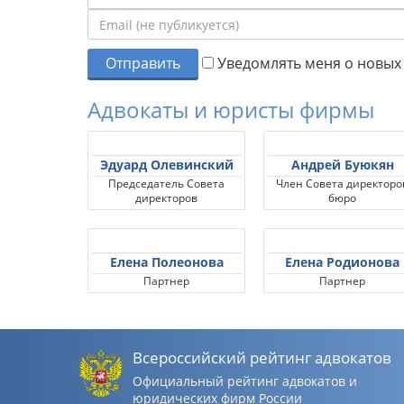
Отправить
Уведомлять меня о новых 
Адвокаты и юристы фирмы
Эдуард Олевинский
Андрей Буюкян
Председатель Совета
Член Совета директоро
директоров
бюро
Елена Полеонова
Елена Родионова
Партнер
Партнер
Всероссийский рейтинг адвокатов
Официальный рейтинг адвокатов и
юридических фирм России