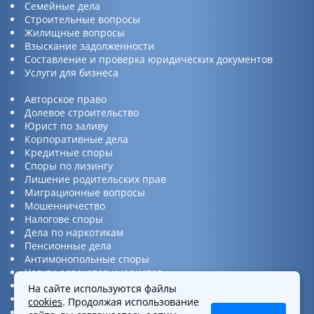
Семейные дела
Строительные вопросы
Жилищные вопросы
Взыскание задолженности
Составление и проверка юридических документов
Услуги для бизнеса
Авторское право
Долевое строительство
Юрист по заливу
Корпоративные дела
Кредитные споры
Споры по лизингу
Лишение родительских прав
Миграционные вопросы
Мошенничество
Налогове споры
Дела по наркотикам
Пенсионные дела
Антимонопольные споры
Услуги адвокатов и юристов
Юридическая консультация
На сайте используются файлы
Споры по ДТП
cookies
. Продолжая использование
Защита прав потребителей