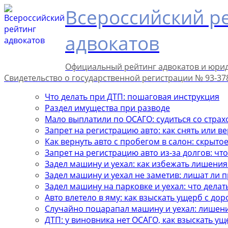
Всероссийский р
адвокатов
Официальный рейтинг адвокатов и юри
Свидетельство о государственной регистрации № 93-37
Что делать при ДТП: пошаговая инструкция
Раздел имущества при разводе
Мало выплатили по ОСАГО: судиться со стра
Запрет на регистрацию авто: как снять или в
Как вернуть авто с пробегом в салон: скрыто
Запрет на регистрацию авто из-за долгов: чт
Задел машину и уехал: как избежать лишения
Задел машину и уехал не заметив: лишат ли п
Задел машину на парковке и уехал: что делат
Авто влетело в яму: как взыскать ущерб с до
Случайно поцарапал машину и уехал: лишен
ДТП: у виновника нет ОСАГО, как взыскать ущ