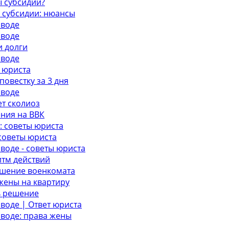
ы субсидии?
 субсидии: нюансы
зводе
зводе
и долги
зводе
 юриста
овестку за 3 дня
зводе
т сколиоз
ения на ВВК
: советы юриста
советы юриста
воде - советы юриста
итм действий
ешение военкомата
жены на квартиру
ь решение
воде | Ответ юриста
зводе: права жены