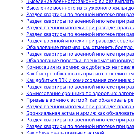
Выселение военного: законно ли без выплат
Выселение военного из служебного жилья до
Раздел квартиры по военной ипотеке при ра
Раздел квартиры по военной ипотеке при ра
Раздел военной ипотеки при разводе: права 
Раздел квартиры по военной ипотеке при ра
Раздел военной ипотеки при разводе: советы
Обжалование призыва: как отменить боевую п
Раздел квартиры по военной ипотеке при ра
Обжалование повестки: военкомат игнорируе
Комиссация из армии: как добиться направл
Как быстро обжаловать призыв со сколиозом
Как добиться ВВК и комиссования срочника: 
Раздел квартиры по военной ипотеке при раз
Комиссование срочника по здоровью: алгор
Призыв в армию с астмой: как обжаловать р
Раздел военной ипотеки при разводе: права 
Бронхиальная астма и армия: как обжаловат
Раздел квартиры по военной ипотеке при раз
Раздел квартиры по военной ипотеке при ра
Как обжаловать призыв с астмой