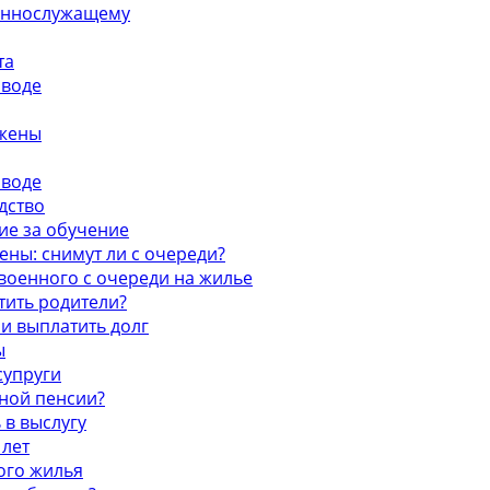
оеннослужащему
та
зводе
 жены
зводе
дство
ие за обучение
ны: снимут ли с очереди?
военного с очереди на жилье
тить родители?
 и выплатить долг
ы
супруги
нной пенсии?
 в выслугу
 лет
ого жилья