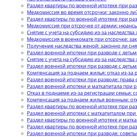
Раздел квартиры по военной ипотеке при ра
Медкомиссия во время отсрочки: законно ли
Раздел квартиры по военной ипотеке при ра
Медкомиссия при отсрочке от армии: нюанс
Снятие с учета на субсидию из-за наследства
Медкомиссия в военкомате при отсрочке: за
Получение наследства женой: законно ли сня
Раздел военной ипотеки при разводе с детьм
Снятие с учета на субсидию из-за наследства
Раздел военной ипотеки при разводе с детьм
Компенсация за поднаем жилья: отказ из-за 
Раздел военной ипотеки при разводе: права 
Раздел военной ипотеки и маткапитала при 
Отказ в поднаеме из-за регистрации семьи: 
Компенсация за поднаем жилья военным: отк
Раздел квартиры по военной ипотеке при ра
Раздел военной ипотеки с маткапиталом при
Раздел квартиры по военной ипотеке и матка
Раздел квартиры по военной ипотеке при ра
Раздел военной ипотеки при разводе: советы