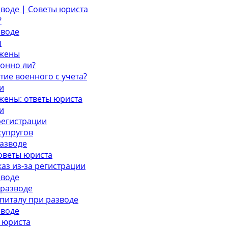
зводе | Советы юриста
?
зводе
ы
 жены
конно ли?
тие военного с учета?
и
 жены: ответы юриста
и
регистрации
супругов
разводе
советы юриста
аз из-за регистрации
зводе
 разводе
питалу при разводе
зводе
 юриста