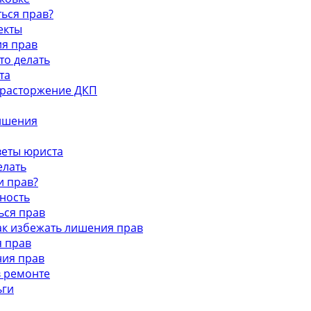
ться прав?
екты
ия прав
то делать
та
и расторжение ДКП
лишения
оветы юриста
елать
и прав?
тность
ься прав
как избежать лишения прав
я прав
ния прав
в ремонте
ьги