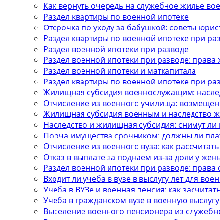
Как вернуть очередь на служебное жилье в
Раздел квартиры по военной ипотеке
Отсрочка по уходу за бабушкой: советы юрис
Раздел квартиры по военной ипотеке при ра
Раздел военной ипотеки при разводе
Раздел военной ипотеки при разводе: права
Раздел военной ипотеки и маткапитала
Раздел квартиры по военной ипотеке при ра
Жилищная субсидия военнослужащим: насле
Отчисление из военного училища: возмещен
Жилищная субсидия военным и наследство же
Наследство и жилищная субсидия: снимут ли 
Порча имущества срочником: должны ли пла
Отчисление из военного вуза: как рассчитать
Отказ в выплате за поднаем из-за доли у жен
Раздел военной ипотеки при разводе: права 
Входит ли учеба в вузе в выслугу лет для вое
Учеба в ВУЗе и военная пенсия: как засчитать
Учеба в гражданском вузе в военную выслугу
Выселение военного пенсионера из служебн