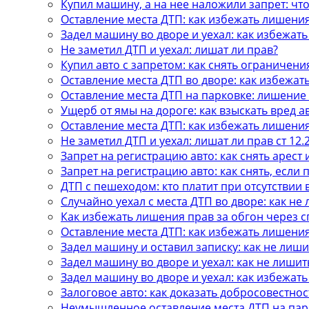
Купил машину, а на нее наложили запрет: что
Оставление места ДТП: как избежать лишени
Задел машину во дворе и уехал: как избежат
Не заметил ДТП и уехал: лишат ли прав?
Купил авто с запретом: как снять ограничени
Оставление места ДТП во дворе: как избежат
Оставление места ДТП на парковке: лишение
Ущерб от ямы на дороге: как взыскать вред а
Оставление места ДТП: как избежать лишени
Не заметил ДТП и уехал: лишат ли прав ст 12.
Запрет на регистрацию авто: как снять арест 
Запрет на регистрацию авто: как снять, если
ДТП с пешеходом: кто платит при отсутствии
Случайно уехал с места ДТП во дворе: как не
Как избежать лишения прав за обгон через 
Оставление места ДТП: как избежать лишени
Задел машину и оставил записку: как не лиши
Задел машину во дворе и уехал: как не лишит
Задел машину во дворе и уехал: как избежат
Залоговое авто: как доказать добросовестнос
Неумышленное оставление места ДТП на пар