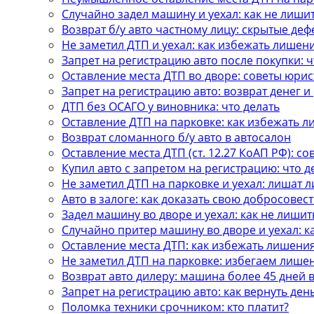
Случайно задел машину и уехал: как не лиши
Возврат б/у авто частному лицу: скрытые деф
Не заметил ДТП и уехал: как избежать лишен
Запрет на регистрацию авто после покупки: ч
Оставление места ДТП во дворе: советы юрис
Запрет на регистрацию авто: возврат денег 
ДТП без ОСАГО у виновника: что делать
Оставление ДТП на парковке: как избежать 
Возврат сломанного б/у авто в автосалон
Оставление места ДТП (ст. 12.27 КоАП РФ): с
Купил авто с запретом на регистрацию: что д
Не заметил ДТП на парковке и уехал: лишат л
Авто в залоге: как доказать свою добросовес
Задел машину во дворе и уехал: как не лишит
Случайно притер машину во дворе и уехал: 
Оставление места ДТП: как избежать лишени
Не заметил ДТП на парковке: избегаем лише
Возврат авто дилеру: машина более 45 дней 
Запрет на регистрацию авто: как вернуть ден
Поломка техники срочником: кто платит?