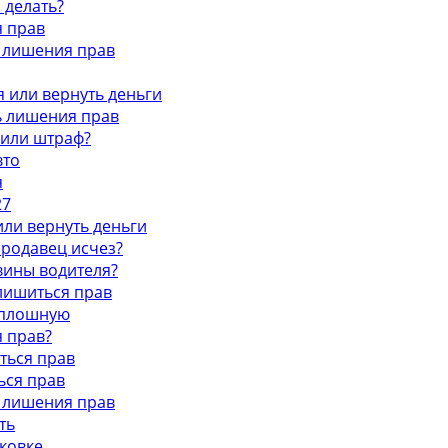
 делать?
я прав
ь лишения прав
я или вернуть деньги
ь лишения прав
 или штраф?
вто
я
27
или вернуть деньги
 продавец исчез?
 вины водителя?
 лишиться прав
сплошную
я прав?
ться прав
ься прав
ь лишения прав
ть
ковке