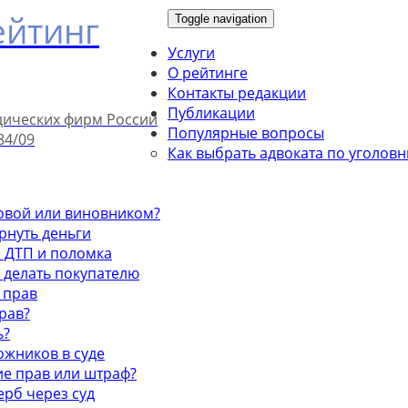
ейтинг
Toggle navigation
Услуги
О рейтинге
Контакты редакции
Публикации
дических фирм России
Популярные вопросы
84/09
Как выбрать адвоката по уголов
ховой или виновником?
ернуть деньги
е ДТП и поломка
о делать покупателю
 прав
рав?
ь?
рожников в суде
ие прав или штраф?
ерб через суд