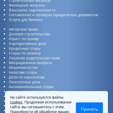
Строительные вопросы
Жилищные вопросы
Взыскание задолженности
Составление и проверка юридических документов
Услуги для бизнеса
Авторское право
Долевое строительство
Юрист по заливу
Корпоративные дела
Кредитные споры
Споры по лизингу
Лишение родительских прав
Миграционные вопросы
Мошенничество
Налогове споры
Дела по наркотикам
Пенсионные дела
Антимонопольные споры
Услуги адвокатов и юристов
Юридическая консультация
На сайте используются файлы
Споры по ДТП
cookies
. Продолжая использование
Защита прав потребителей
сайта, вы соглашаетесь с этим.
Принять
Услуги по бизнес вопросам
Подробности об обработке ваших