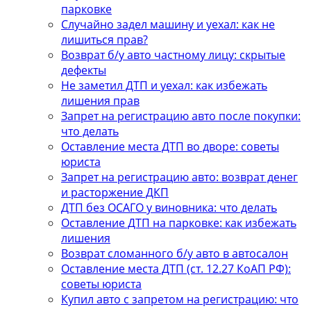
парковке
Случайно задел машину и уехал: как не
лишиться прав?
Возврат б/у авто частному лицу: скрытые
дефекты
Не заметил ДТП и уехал: как избежать
лишения прав
Запрет на регистрацию авто после покупки:
что делать
Оставление места ДТП во дворе: советы
юриста
Запрет на регистрацию авто: возврат денег
и расторжение ДКП
ДТП без ОСАГО у виновника: что делать
Оставление ДТП на парковке: как избежать
лишения
Возврат сломанного б/у авто в автосалон
Оставление места ДТП (ст. 12.27 КоАП РФ):
советы юриста
Купил авто с запретом на регистрацию: что