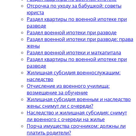
Отсрочка по уходу за бабушкой: советы
юриста
Раздел квартиры по военной ипотеке при
разводе
Раздел военной ипотеки при разводе
Раздел военной ипотеки при разводе: права
жены
Раздел военной ипотеки и маткапитала
Раздел квартиры по военной ипотеке при
разводе
Жилищная субсидия военнослужащим:
наследство
Отчисление из военного училища:
возмещение за обучение
Жилищная субсидия военным и наследство
жены: снимут ли с очереди?
Наследство и жилищная субсидия: снимут
ли военного с очереди на жилье
Порча имущества срочником: должны ли
платить родители?