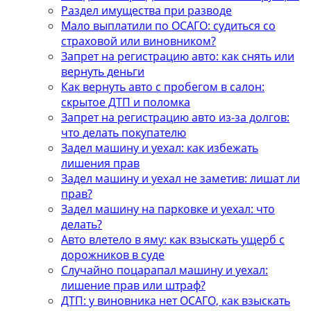
Раздел имущества при разводе
Мало выплатили по ОСАГО: судиться со
страховой или виновником?
Запрет на регистрацию авто: как снять или
вернуть деньги
Как вернуть авто с пробегом в салон:
скрытое ДТП и поломка
Запрет на регистрацию авто из-за долгов:
что делать покупателю
Задел машину и уехал: как избежать
лишения прав
Задел машину и уехал не заметив: лишат ли
прав?
Задел машину на парковке и уехал: что
делать?
Авто влетело в яму: как взыскать ущерб с
дорожников в суде
Случайно поцарапал машину и уехал:
лишение прав или штраф?
ДТП: у виновника нет ОСАГО, как взыскать