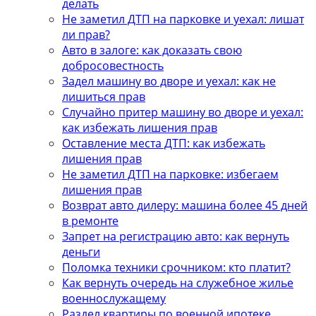
делать
Не заметил ДТП на парковке и уехал: лишат
ли прав?
Авто в залоге: как доказать свою
добросовестность
Задел машину во дворе и уехал: как не
лишиться прав
Случайно притер машину во дворе и уехал:
как избежать лишения прав
Оставление места ДТП: как избежать
лишения прав
Не заметил ДТП на парковке: избегаем
лишения прав
Возврат авто дилеру: машина более 45 дней
в ремонте
Запрет на регистрацию авто: как вернуть
деньги
Поломка техники срочником: кто платит?
Как вернуть очередь на служебное жилье
военнослужащему
Раздел квартиры по военной ипотеке