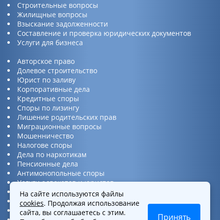
Строительные вопросы
Жилищные вопросы
Взыскание задолженности
Составление и проверка юридических документов
Услуги для бизнеса
Авторское право
Долевое строительство
Юрист по заливу
Корпоративные дела
Кредитные споры
Споры по лизингу
Лишение родительских прав
Миграционные вопросы
Мошенничество
Налогове споры
Дела по наркотикам
Пенсионные дела
Антимонопольные споры
Услуги адвокатов и юристов
Юридическая консультация
На сайте используются файлы
Споры по ДТП
cookies
. Продолжая использование
Защита прав потребителей
сайта, вы соглашаетесь с этим.
Принять
Услуги по бизнес вопросам